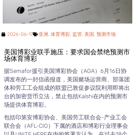
2026-06-17
亚洲
,
体育博彩
,
监管
,
美国
,
预测市场
美国博彩业联手施压：要求国会禁绝预测市
场体育博彩
据Semafor援引美国博彩协会（AGA）6月16日协
调发布的一封信函报道，美国赌场运营商、部落团
体和劳工工会组成的联盟已敦促参议院利用即将出
台的加密货币立法，禁止包括Kalshi在内的预测市
场提供体育博彩。
包括印第安博彩协会、美国劳工联合会-产业工会
联合会（AFL-CIO）下属的酒店和博彩行业理事会
以及UNITE HERE在内的签署方认为，在过去18个