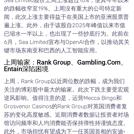
Sea Limited股价上周上涨超过16%，使其今年以来
的跌幅收窄至19%。上周没有重大的公司特定新
闻，此次上涨主要得益于在美国上市的亚洲股票普
遍上涨。此外，由于该股自2025年峰值以来市值
已缩水一半以上，也出现了一些抄底行为。此前在
6月，Sea Limited宣布与OpenAI合作，以推动其关
键市场东南亚和巴西的人工智能应用。
上周输家：Rank Group、Gambling.com、
Entain深陷困境
上周，Rank Group以近两位数的跌幅，成为我们
关注的博彩股中最大的输家。此次下跌主要受宏观
逆风影响。值得注意的是，运营Mecca Bingo和
Grosvenor Casinos的Rank Group对英国消费者复
苏的变化高度敏感。近期消费者数据让投资者对场
馆访问频率和人均消费能否保持弹性持谨慎态度。
此外，市场担忧有望成为下一任英国首相的安迪·