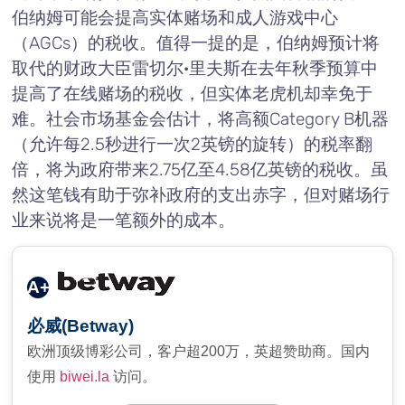
伯纳姆可能会提高实体赌场和成人游戏中心
（AGCs）的税收。值得一提的是，伯纳姆预计将
取代的财政大臣雷切尔·里夫斯在去年秋季预算中
提高了在线赌场的税收，但实体老虎机却幸免于
难。社会市场基金会估计，将高额Category B机器
（允许每2.5秒进行一次2英镑的旋转）的税率翻
倍，将为政府带来2.75亿至4.58亿英镑的税收。虽
然这笔钱有助于弥补政府的支出赤字，但对赌场行
业来说将是一笔额外的成本。
A+
必威(Betway)
欧洲顶级博彩公司，客户超200万，英超赞助商。国内
使用
biwei.la
访问。