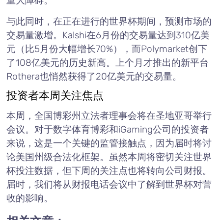
重大障碍。
与此同时，在正在进行的世界杯期间，预测市场的
交易量激增。Kalshi在6月份的交易量达到310亿美
元（比5月份大幅增长70%），而Polymarket创下
了108亿美元的历史新高。上个月才推出的新平台
Rothera也悄然获得了20亿美元的交易量。
投资者本周关注焦点
本周，全国博彩州立法者理事会将在圣地亚哥举行
会议。对于数字体育博彩和iGaming公司的投资者
来说，这是一个关键的监管接触点，因为届时将讨
论美国州级合法化框架。虽然本周将密切关注世界
杯投注数据，但下周的关注点也将转向公司财报。
届时，我们将从财报电话会议中了解到世界杯对营
收的影响。