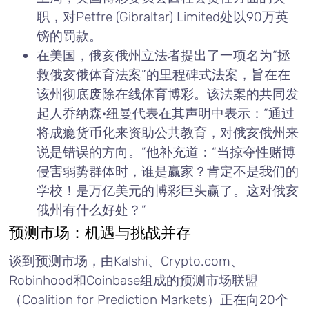
职，对Petfre (Gibraltar) Limited处以90万英
镑的罚款。
在美国，俄亥俄州立法者提出了一项名为“拯
救俄亥俄体育法案”的里程碑式法案，旨在在
该州彻底废除在线体育博彩。该法案的共同发
起人乔纳森·纽曼代表在其声明中表示：“通过
将成瘾货币化来资助公共教育，对俄亥俄州来
说是错误的方向。”他补充道：“当掠夺性赌博
侵害弱势群体时，谁是赢家？肯定不是我们的
学校！是万亿美元的博彩巨头赢了。这对俄亥
俄州有什么好处？”
预测市场：机遇与挑战并存
谈到预测市场，由Kalshi、Crypto.com、
Robinhood和Coinbase组成的预测市场联盟
（Coalition for Prediction Markets）正在向20个