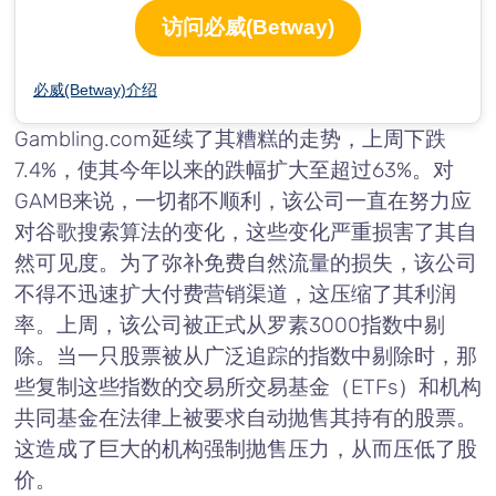
访问必威(Betway)
必威(Betway)介绍
Gambling.com延续了其糟糕的走势，上周下跌
7.4%，使其今年以来的跌幅扩大至超过63%。对
GAMB来说，一切都不顺利，该公司一直在努力应
对谷歌搜索算法的变化，这些变化严重损害了其自
然可见度。为了弥补免费自然流量的损失，该公司
不得不迅速扩大付费营销渠道，这压缩了其利润
率。上周，该公司被正式从罗素3000指数中剔
除。当一只股票被从广泛追踪的指数中剔除时，那
些复制这些指数的交易所交易基金（ETFs）和机构
共同基金在法律上被要求自动抛售其持有的股票。
这造成了巨大的机构强制抛售压力，从而压低了股
价。