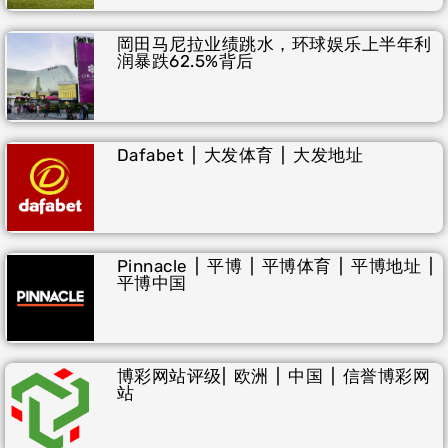
岡田马尼拉业绩跳水，环球娱乐上半年利
润暴跌62.5%背后
Dafabet | 大发体育 | 大发地址
Pinnacle | 平博 | 平博体育 | 平博地址 |
平博中国
博彩网站评级| 欧洲 | 中国 | 信誉博彩网
站