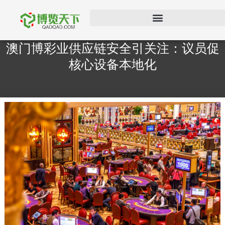
在线博彩公司
澳门博彩业供应链安全引关注：议员促
核心设备本地化