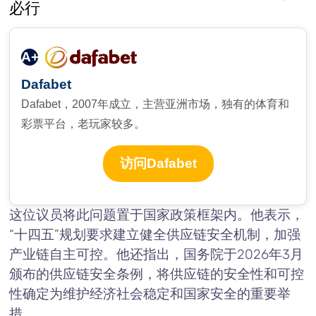
必行
A+
Dafabet
Dafabet，2007年成立，主营亚洲市场，独有的体育和
彩票平台，老玩家较多。
访问Dafabet
这位议员将此问题置于国家政策框架内。他表示，
“十四五”规划要求建立健全供应链安全机制，加强
产业链自主可控。他还指出，国务院于2026年3月
颁布的供应链安全条例，将供应链的安全性和可控
性确定为维护经济社会稳定和国家安全的重要举
措。