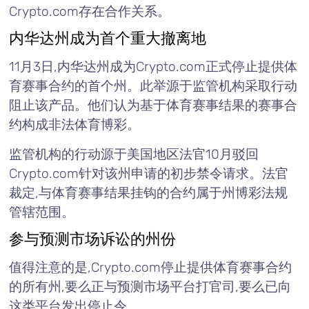
Crypto.com存在合作关系。
内华达州成为首个重大撤离地
11月3日,内华达州成为Crypto.com正式停止提供体
育赛事合约的首个州。此举源于监管机构采取行动
阻止该产品。他们认为基于体育赛事结果的赛事合
约构成非法体育博彩。
监管机构的行动源于美国地区法官10月驳回
Crypto.com针对该州申请的初步禁令请求。法官
裁定,与体育赛事结果挂钩的合约属于州博彩法规
管辖范围。
参与预测市场诉讼的州份
值得注意的是,Crypto.com停止提供体育赛事合约
的所有州,要么正与预测市场平台打官司,要么已向
这类平台发出停止令。