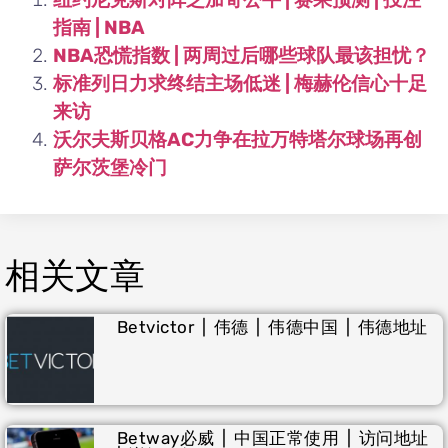
指南 | NBA
NBA恐慌指数 | 两周过后哪些球队最该担忧？
标准列日力求终结主场低迷 | 梅赫伦信心十足
来访
沃尔夫斯贝格AC力争在拉万特塔尔球场再创
萨尔茨堡冷门
相关文章
Betvictor | 伟德 | 伟德中国 | 伟德地址
Betway必威 | 中国正常使用 | 访问地址