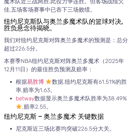
魔术队近三战两胜,此役力争连胜。但客场战绩欠
佳,五场客场赛事中已吞下三场败绩。
纽约尼克斯队与奥兰多魔术队的篮球对决,
胜负悬念待揭晓。
我们对纽约尼克斯对阵奥兰多魔术的预测是：总分
超过226.5分。
本赛季NBA纽约尼克斯对阵奥兰多魔术（2025年
12月11日）的最佳胜负预测及赔率：
根据
易胜博
数据,纽约尼克斯有61.51%的胜
率,赔率为1.63。
betway
数据显示奥兰多魔术队胜率为38.49%
,赔率2.55。
纽约尼克斯 – 奥兰多魔术 关键数据
尼克斯近三场比赛均突破226.5分大关。