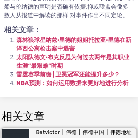
船与伦纳德的声明是否确有依据,抑或联盟会像多
数人从报道中解读的那样,对事件作出不同定论。
相关文章：
森林狼球星纳兹·里德的姐姐托拉亚·里德在新
泽西公寓枪击案中遇害
太阳队德文·布克反思为何过去两年是其职业
生涯“最艰难”时期
雷霆赛季前瞻 | 卫冕冠军还能提升多少？
NBA预测：如何运用数据来更好地进行分析
相关文章
Betvictor | 伟德 | 伟德中国 | 伟德地址