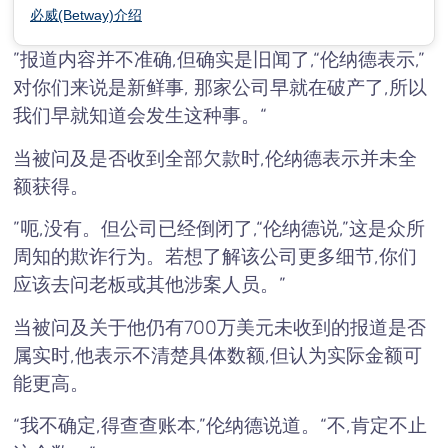
必威(Betway)介绍
”报道内容并不准确,但确实是旧闻了,“伦纳德表示,”
对你们来说是新鲜事, 那家公司早就在破产了,所以
我们早就知道会发生这种事。“
当被问及是否收到全部欠款时,伦纳德表示并未全
额获得。
”呃,没有。但公司已经倒闭了,“伦纳德说,”这是众所
周知的欺诈行为。若想了解该公司更多细节,你们
应该去问老板或其他涉案人员。”
当被问及关于他仍有700万美元未收到的报道是否
属实时,他表示不清楚具体数额,但认为实际金额可
能更高。
“我不确定,得查查账本,”伦纳德说道。“不,肯定不止