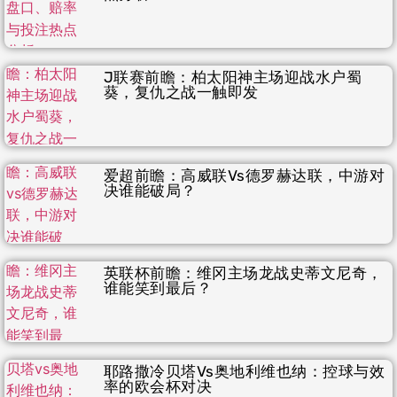
J联赛前瞻：柏太阳神主场迎战水户蜀
葵，复仇之战一触即发
爱超前瞻：高威联vs德罗赫达联，中游对
决谁能破局？
英联杯前瞻：维冈主场龙战史蒂文尼奇，
谁能笑到最后？
耶路撒冷贝塔vs奥地利维也纳：控球与效
率的欧会杯对决