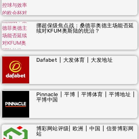
挪超保级焦点战：桑德菲奥德主场能否延
续对KFUM奥斯陆的统治？
Dafabet | 大发体育 | 大发地址
Pinnacle | 平博 | 平博体育 | 平博地址 |
平博中国
博彩网站评级| 欧洲 | 中国 | 信誉博彩网
站