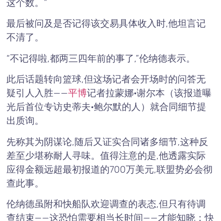
这个数。”
最后被问及是否记得该交易具体收入时,他坦言记
不清了。
“不记得啦,都两三四年前的事了,”伦纳德表示。
此后话题转向篮球,但这场记者会开场时的问答无
疑引人入胜——
平博
记者拉蒙娜·谢尔本（该报道曝
光后首位专访史蒂夫·鲍尔默的人）就合同细节提
出质询。
先称其为阴谋论,随后又证实合同诸多细节,这种反
差至少堪称耐人寻味。值得注意的是,他透露实际
应得金额远超最初报道的700万美元,联盟势必会彻
查此事。
伦纳德虽附和快船队欢迎调查的表态,但只有待调
查结束——这恐怕需要相当长时间——才能知晓：快