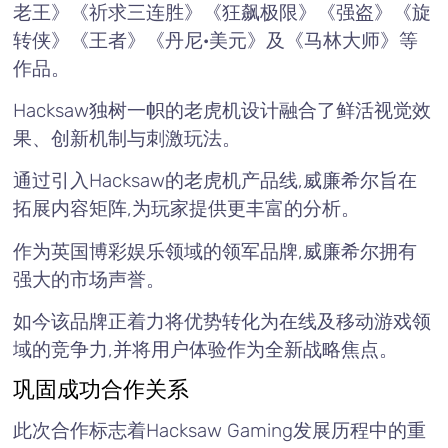
老王》《祈求三连胜》《狂飙极限》《强盗》《旋
转侠》《王者》《丹尼·美元》及《马林大师》等
作品。
Hacksaw独树一帜的老虎机设计融合了鲜活视觉效
果、创新机制与刺激玩法。
通过引入Hacksaw的老虎机产品线,威廉希尔旨在
拓展内容矩阵,为玩家提供更丰富的分析。
作为英国博彩娱乐领域的领军品牌,威廉希尔拥有
强大的市场声誉。
如今该品牌正着力将优势转化为在线及移动游戏领
域的竞争力,并将用户体验作为全新战略焦点。
巩固成功合作关系
此次合作标志着Hacksaw Gaming发展历程中的重