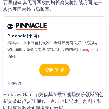
要里程碑,其无可匹敌的增长势头将持续巩固,进一
步拓展国内外市场版图。
A+
Pinnacle(平博)
赔率高，不限制盈利玩家，全球声誉有良好。优惠码
WEL888，新会员专享22%红利，国内使用
pingbo.la
访问。
访问平博
平博介绍
Hacksaw Gaming凭借其在数字赌场娱乐领域的创
新突破获得认可,通过丰富老虎机游戏、刮刮卡和
即时赢取游戏实现多元化发展。