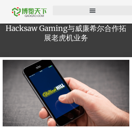
在线博彩公司
Hacksaw Gaming与威廉希尔合作拓
展老虎机业务