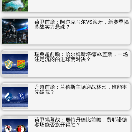
荷甲前瞻：阿尔克马尔VS海牙，新赛季揭
幕战实力悬殊？
瑞典超前瞻：哈尔姆斯塔德vs盖斯，一场
注定沉闷的进球荒对决？
丹超前瞻：兰德斯主场迎战林比，谁能率
先破荒？
荷甲揭幕战：鹿特丹德比前瞻，费耶诺德
客场能否旗开得胜？