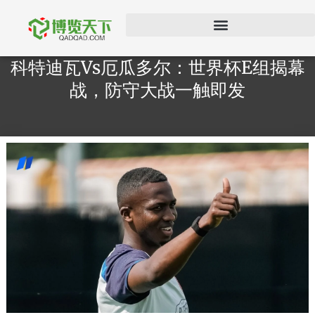
在线博彩公司
科特迪瓦vs厄瓜多尔：世界杯E组揭幕
战，防守大战一触即发