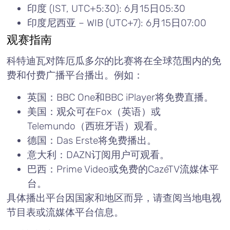
印度 (IST, UTC+5:30): 6月15日05:30
印度尼西亚 – WIB (UTC+7): 6月15日07:00
观赛指南
科特迪瓦对阵厄瓜多尔的比赛将在全球范围内的免
费和付费广播平台播出。例如：
英国：BBC One和BBC iPlayer将免费直播。
美国：观众可在Fox（英语）或
Telemundo（西班牙语）观看。
德国：Das Erste将免费播出。
意大利：DAZN订阅用户可观看。
巴西：Prime Video或免费的CazéTV流媒体平
台。
具体播出平台因国家和地区而异，请查阅当地电视
节目表或流媒体平台信息。