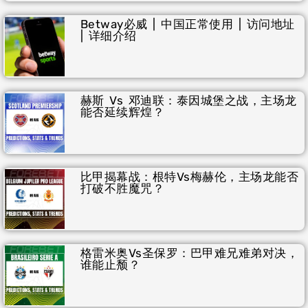
Betway必威 | 中国正常使用 | 访问地址
| 详细介绍
赫斯 Vs 邓迪联：泰因城堡之战，主场龙
能否延续辉煌？
比甲揭幕战：根特vs梅赫伦，主场龙能否
打破不胜魔咒？
格雷米奥vs圣保罗：巴甲难兄难弟对决，
谁能止颓？