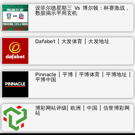
设菲尔德星期三 Vs 博尔顿：杯赛激战，
数据揭示平局玄机
Dafabet | 大发体育 | 大发地址
Pinnacle | 平博 | 平博体育 | 平博地址 |
平博中国
博彩网站评级| 欧洲 | 中国 | 信誉博彩网
站