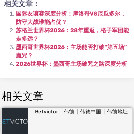
相关文章：
国际友谊赛深度分析：摩洛哥VS厄瓜多尔，
防守大战谁能占优？
苏格兰世界杯2026：28年重返，格子军团能
走多远？
墨西哥世界杯2026：主场能否打破“第五场”
魔咒？
2026世界杯：墨西哥主场破咒之路深度分析
相关文章
Betvictor | 伟德 | 伟德中国 | 伟德地址