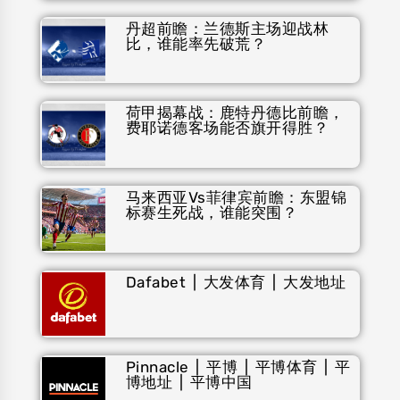
丹超前瞻：兰德斯主场迎战林
比，谁能率先破荒？
荷甲揭幕战：鹿特丹德比前瞻，
费耶诺德客场能否旗开得胜？
马来西亚vs菲律宾前瞻：东盟锦
标赛生死战，谁能突围？
Dafabet | 大发体育 | 大发地址
Pinnacle | 平博 | 平博体育 | 平
博地址 | 平博中国