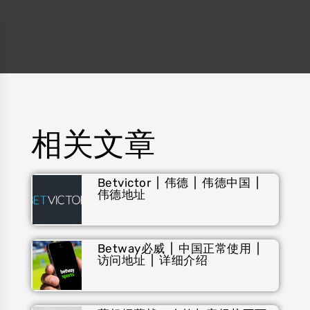
相关文章
Betvictor | 伟德 | 伟德中国 |
伟德地址
Betway必威 | 中国正常使用 |
访问地址 | 详细介绍