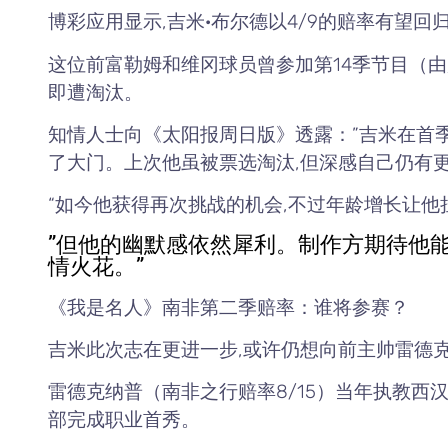
博彩应用显示,吉米·布尔德以4/9的赔率有望
这位前富勒姆和维冈球员曾参加第14季节目（由超
即遭淘汰。
知情人士向《太阳报周日版》透露：”吉米在首
了大门。上次他虽被票选淘汰,但深感自己仍有
“如今他获得再次挑战的机会,不过年龄增长让
”但他的幽默感依然犀利。制作方期待他
情火花。”
《我是名人》南非第二季赔率：谁将参赛？
吉米此次志在更进一步,或许仍想向前主帅雷德
雷德克纳普（南非之行赔率8/15）当年执教西
部完成职业首秀。