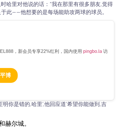
及离队时哈里对他说的话：“我在那里有很多朋友,觉得
足于此——他想要的是每场能助攻两球的球员。
L888，新会员专享22%红利，国内使用
pingbo.la
访
平博
明你是错的,哈里’,他回应道’希望你能做到,吉
和赫尔城。