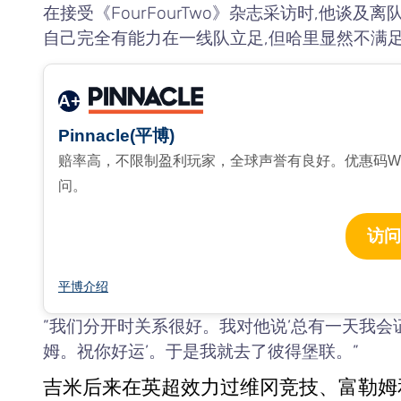
在接受《FourFourTwo》杂志采访时,他谈
自己完全有能力在一线队立足,但哈里显然不满
A+
Pinnacle(平博)
赔率高，不限制盈利玩家，全球声誉有良好。优惠码WE
问。
访问
平博介绍
”我们分开时关系很好。我对他说’总有一天我会证
姆。祝你好运’。于是我就去了彼得堡联。”
吉米后来在英超效力过维冈竞技、富勒姆