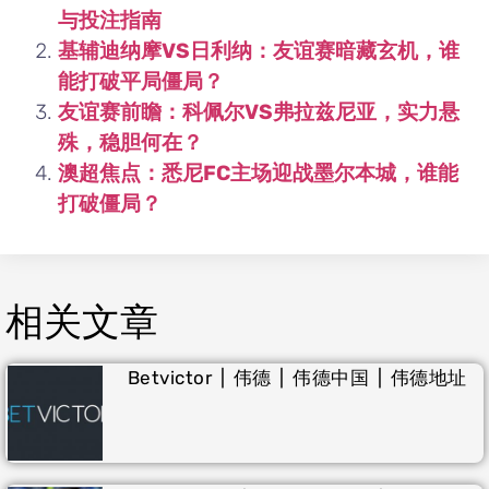
与投注指南
基辅迪纳摩VS日利纳：友谊赛暗藏玄机，谁
能打破平局僵局？
友谊赛前瞻：科佩尔VS弗拉兹尼亚，实力悬
殊，稳胆何在？
澳超焦点：悉尼FC主场迎战墨尔本城，谁能
打破僵局？
相关文章
Betvictor | 伟德 | 伟德中国 | 伟德地址