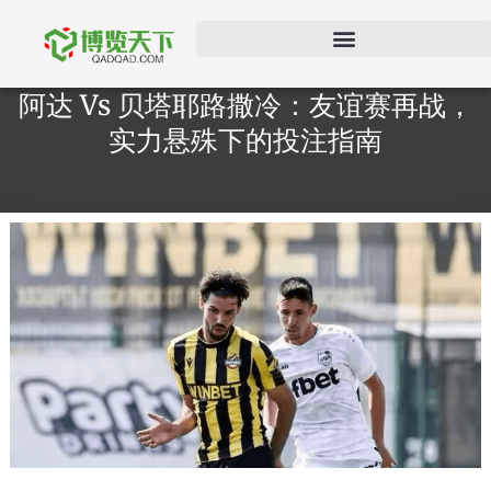
在线博彩公司
阿达 Vs 贝塔耶路撒冷：友谊赛再战，
实力悬殊下的投注指南