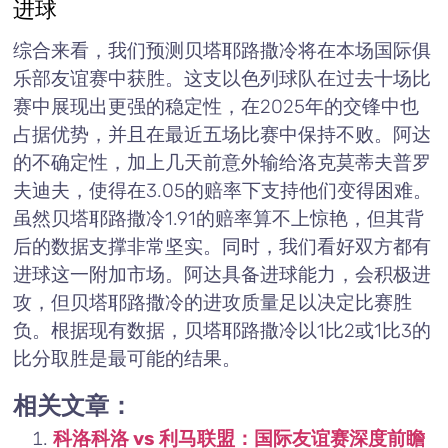
进球
综合来看，我们预测贝塔耶路撒冷将在本场国际俱
乐部友谊赛中获胜。这支以色列球队在过去十场比
赛中展现出更强的稳定性，在2025年的交锋中也
占据优势，并且在最近五场比赛中保持不败。阿达
的不确定性，加上几天前意外输给洛克莫蒂夫普罗
夫迪夫，使得在3.05的赔率下支持他们变得困难。
虽然贝塔耶路撒冷1.91的赔率算不上惊艳，但其背
后的数据支撑非常坚实。同时，我们看好双方都有
进球这一附加市场。阿达具备进球能力，会积极进
攻，但贝塔耶路撒冷的进攻质量足以决定比赛胜
负。根据现有数据，贝塔耶路撒冷以1比2或1比3的
比分取胜是最可能的结果。
相关文章：
科洛科洛 vs 利马联盟：国际友谊赛深度前瞻