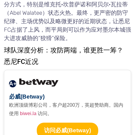
分方式，特别是维克托·坎普萨诺和阿贝尔·瓦拉蒂
（Abel Walatee）状态火热。最终，更严密的防守
纪律、主场优势以及略微更好的近期状态，让悉尼
FC占据了上风，而平局则可以作为应对墨尔本城强
大进攻威胁的“狡猾”保险。
球队深度分析：攻防两端，谁更胜一筹？
悉尼FC近况
A+
必威(Betway)
欧洲顶级博彩公司，客户超200万，英超赞助商。国内
使用
biwei.la
访问。
访问必威(Betway)