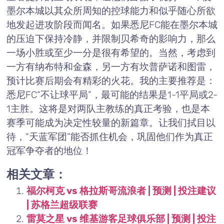
墨尔本城以其众所周知的控球能力和似乎随心所欲
地发起进攻阶段而闻名。如果悉尼FC能在墨尔本城
的压迫下保持冷静，并限制贝希奇的影响力，那么
一场小胜或至少一分是很有希望的。当然，考虑到
一方有纳布特和金森，另一方有坎普萨诺和图雷，
预计比赛后期会有精彩的火花。我的主要推荐是：
悉尼FC“不让球平局”，最可能的结果是1-1平局或2-
1主胜。这将是对两队主教练的真正考验，也是本
赛季可能成为决定性较量的新篇章。让我们拭目以
待，“天蓝军团”能否抓住机会，巩固他们作为真正
冠军争夺者的地位！
相关文章：
福尔柯克 vs 格拉斯哥流浪者 | 预测 | 投注建议
| 苏格兰超级联赛
雷莫之星 vs 维基游客足球俱乐部 | 预测 | 投注