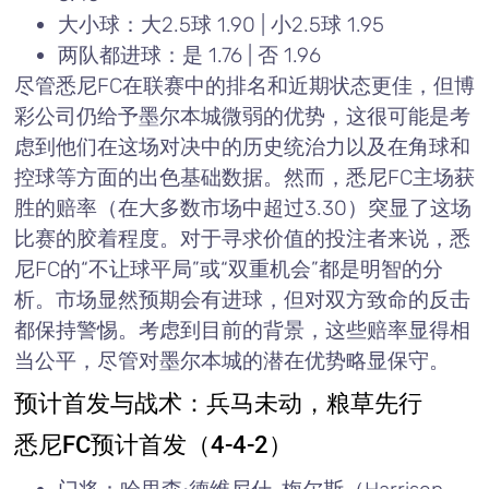
大小球：大2.5球 1.90 | 小2.5球 1.95
两队都进球：是 1.76 | 否 1.96
尽管悉尼FC在联赛中的排名和近期状态更佳，但博
彩公司仍给予墨尔本城微弱的优势，这很可能是考
虑到他们在这场对决中的历史统治力以及在角球和
控球等方面的出色基础数据。然而，悉尼FC主场获
胜的赔率（在大多数市场中超过3.30）突显了这场
比赛的胶着程度。对于寻求价值的投注者来说，悉
尼FC的“不让球平局”或“双重机会”都是明智的分
析。市场显然预期会有进球，但对双方致命的反击
都保持警惕。考虑到目前的背景，这些赔率显得相
当公平，尽管对墨尔本城的潜在优势略显保守。
预计首发与战术：兵马未动，粮草先行
悉尼FC预计首发（4-4-2）