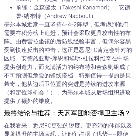
前锋：金森健太（Takeshi Kanamori），安德
鲁·纳布特（Andrew Nabbout）
墨尔本城近期一直坚持4-4-2阵型，但考虑到他们
需要在积分榜上追赶，预计会采取更具攻击性的布
阵。由费雷拉坐镇的后防线经验丰富，但偶尔容易
受到快速反击的冲击，这正是悉尼FC肯定会针对的
区域。安德烈亚斯·库恩和埃明·杜拉科维奇在中场
提供创造力，而充满活力的纳布特和金森则组成了
不可预测但危险的锋线搭档。特别值得一提的是贝
希奇，他从边后卫位置的突进是持续的进攻来源
（和定位球机会！），为墨尔本城从后场组织进攻
提供了额外的维度。
最终结论与推荐：天蓝军团能否捍卫主场？
在我看来，悉尼FC更强的锐度、更充沛的体能以及
显著提升的主场表现，让他们占据了优势——即便