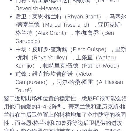
门将：哈里森·德维尼什-梅尔斯（Harrison
Devenish-Meares）
后卫：莱恩·格兰特（Rhyan Grant），马塞尔
·蒂塞兰德（Marcel Tisserand），亚历克斯·
格兰特（Alex Grant），本·加鲁乔（Ben
Garuccio）
中场：皮耶罗·奎斯佩（Piero Quispe），里斯
·尤利（Rhys Youlley），上条亘（Wataru
Kamijo），帕特里克·伍德（Patrick Wood）
前锋：维克托·坎普萨诺（Víctor
Campuzano），阿尔·哈桑·图雷（Al Hassan
Touré）
鉴于近期出场和位置的稳定性，悉尼FC很可能会沿
用他们偏爱的4-4-2阵型。蒂塞兰德和亚历克斯·格
兰特在中后卫位置上的搭档增加了空中防守的稳固
性，而莱恩·格兰特和加鲁乔等边后卫提供的进攻