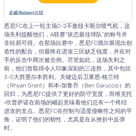
必威(Betway)介绍
悉尼FC在上一轮主场0-2不敌纽卡斯尔喷气机，这
场失利提醒他们，A联赛“状态最佳球队”的称号并
非轻易可得。在那场比赛中，悉尼FC偶尔展现出创
造性的配合，但最终在进攻三区缺乏锐度，并在对
手的反击中两次被击倒。尽管如此，这场失利之
前，他们曾取得令人印象深刻的三连胜，其中包括
3-0大胜墨尔本胜利。关键边后卫莱恩·格兰特
（Rhyan Grant）和本·加鲁乔（Ben Garuccio）的
回归，为悉尼FC提供了更好的防守宽度，而维克托
·坎普萨诺在前场的崛起意味着他们总有一个终结
进攻的支点。悉尼FC在控制与适度侵略性之间的平
衡，证明了他们的韧性，尤其是在从挫折中反弹
时。