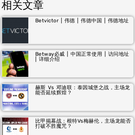
相关文章
Betvictor | 伟德 | 伟德中国 | 伟德地址
Betway必威 | 中国正常使用 | 访问地址
| 详细介绍
赫斯 Vs 邓迪联：泰因城堡之战，主场龙
能否延续辉煌？
比甲揭幕战：根特vs梅赫伦，主场龙能否
打破不胜魔咒？