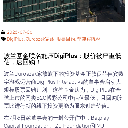
2026-07-06
DigiPlus
,
Juroszek家族
,
股票回购
,
菲律宾博彩
波兰基金联名施压DigiPlus：股价被严重低
估，速回购！
波兰Juroszek家族旗下的投资基金正敦促菲律宾数
字游戏运营商DigiPlus Interactive的董事会启动大
规模股票回购计划。这些基金认为，DigiPlus在全
球上市的同类B2C博彩公司中估值最低，且回购股
票比进行新的线下投资更能为股东创造价值。
在7月6日致董事会的一封公开信中，Betplay
Capital Foundation、ZJ Foundation和MJ