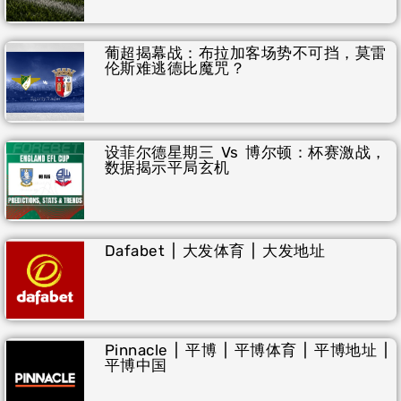
葡超揭幕战：布拉加客场势不可挡，莫雷
伦斯难逃德比魔咒？
设菲尔德星期三 Vs 博尔顿：杯赛激战，
数据揭示平局玄机
Dafabet | 大发体育 | 大发地址
Pinnacle | 平博 | 平博体育 | 平博地址 |
平博中国