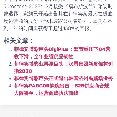
Juroszek在2025年2月接受《福布斯波兰》采访时
曾透露，家族已开始出售其在菲律宾某最大在线赌
场运营商的股份（他未透露公司名称），因为在不
到一年的时间里获得了超过150%的回报。
相关文章：
菲律宾博彩巨头DigiPlus：监管重压下Q4营
收下滑，全年业绩仍显韧性
菲律宾博彩业再添巨头：汉恩集团新度假村剑
指2030
菲律宾博彩巨头正式退出韩国济州岛赌场业务
菲律宾PAGCOR铁腕出击：B2B供应商合规
大限将至，运营商成执法前线