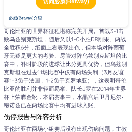
访问必威(Betway)
必威(Betway)介绍
哥伦比亚的世界杯征程堪称完美开局。首战3-1击
败乌兹别克斯坦，随后又以1-0小胜DR刚果。两战
全胜积6分，纸面上看表现出色，但本场对阵葡萄
牙无疑是更大的考验。尽管对阵乌兹别克斯坦的比
赛中，补时阶段的进球让比分更具优势，但乌兹别
克斯坦在过去11场比赛中仅有两场失利（3月友谊
赛1-3负于法国，1-2负于克罗地亚），这表明哥伦
比亚的胜利并非轻而易举。队长J罗在2014年世界
杯上荣膺金靴，本届赛事中，水晶宫后卫丹尼尔·
穆诺兹已在两场比赛中均有进球入账。
伤停报告与阵容分析
哥伦比亚在两场小组赛后没有出现伤病问题，主教