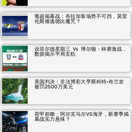
葡超揭幕战：布拉加客场势不可挡，莫雷
伦斯难逃德比魔咒？
设菲尔德星期三 Vs 博尔顿：杯赛激战，
数据揭示平局玄机
美国判决：非法博彩大亨斯科特·布兰农
被罚2500万美元
荷甲前瞻：阿尔克马尔VS海牙，新赛季揭
幕战实力悬殊？