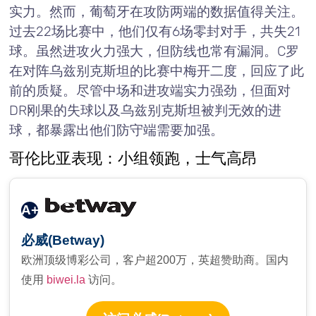
实力。然而，葡萄牙在攻防两端的数据值得关注。
过去22场比赛中，他们仅有6场零封对手，共失21
球。虽然进攻火力强大，但防线也常有漏洞。C罗
在对阵乌兹别克斯坦的比赛中梅开二度，回应了此
前的质疑。尽管中场和进攻端实力强劲，但面对
DR刚果的失球以及乌兹别克斯坦被判无效的进
球，都暴露出他们防守端需要加强。
哥伦比亚表现：小组领跑，士气高昂
A+
必威(Betway)
欧洲顶级博彩公司，客户超200万，英超赞助商。国内
使用
biwei.la
访问。