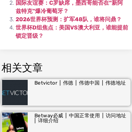
国际友谊赛：C罗缺席，墨西哥能否在“新阿
兹特克”爆冷葡萄牙？
2026世界杯预测：扩军48队，谁将问鼎？
世界杯D组焦点：美国VS澳大利亚，谁能提前
锁定晋级？
相关文章
Betvictor | 伟德 | 伟德中国 | 伟德地址
Betway必威 | 中国正常使用 | 访问地址
| 详细介绍