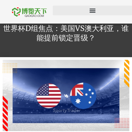
在线博彩公司
世界杯D组焦点：美国VS澳大利亚，谁
能提前锁定晋级？