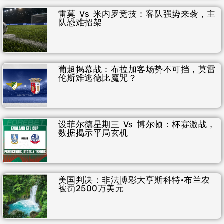
雷莫 Vs 米内罗竞技：客队强势来袭，主
队恐难招架
葡超揭幕战：布拉加客场势不可挡，莫雷
伦斯难逃德比魔咒？
设菲尔德星期三 Vs 博尔顿：杯赛激战，
数据揭示平局玄机
美国判决：非法博彩大亨斯科特·布兰农
被罚2500万美元