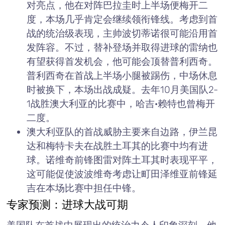
对亮点，他在对阵巴拉圭时上半场便梅开二
度，本场几乎肯定会继续领衔锋线。考虑到首
战的统治级表现，主帅波切蒂诺很可能沿用首
发阵容。不过，替补登场并取得进球的雷纳也
有望获得首发机会，他可能会顶替普利西奇。
普利西奇在首战上半场小腿被踢伤，中场休息
时被换下，本场出战成疑。去年10月美国队2-
1战胜澳大利亚的比赛中，哈吉·赖特也曾梅开
二度。
澳大利亚队的首战威胁主要来自边路，伊兰昆
达和梅特卡夫在战胜土耳其的比赛中均有进
球。诺维奇前锋图雷对阵土耳其时表现平平，
这可能促使波波维奇考虑让町田泽维亚前锋延
吉在本场比赛中担任中锋。
专家预测：进球大战可期