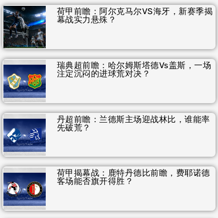
荷甲前瞻：阿尔克马尔VS海牙，新赛季揭
幕战实力悬殊？
瑞典超前瞻：哈尔姆斯塔德vs盖斯，一场
注定沉闷的进球荒对决？
丹超前瞻：兰德斯主场迎战林比，谁能率
先破荒？
荷甲揭幕战：鹿特丹德比前瞻，费耶诺德
客场能否旗开得胜？