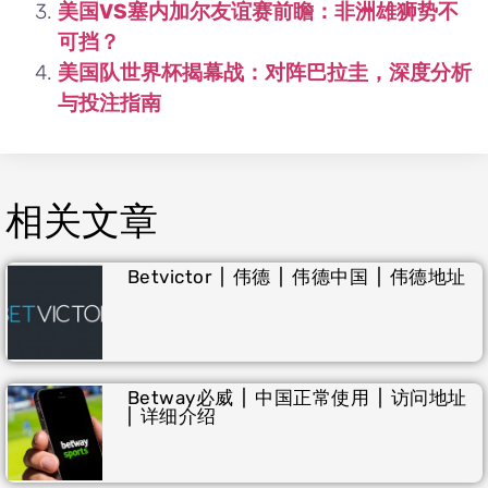
美国VS塞内加尔友谊赛前瞻：非洲雄狮势不
可挡？
美国队世界杯揭幕战：对阵巴拉圭，深度分析
与投注指南
相关文章
Betvictor | 伟德 | 伟德中国 | 伟德地址
Betway必威 | 中国正常使用 | 访问地址
| 详细介绍