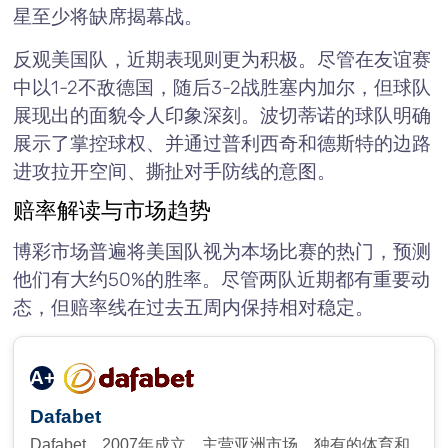
星至少将缺席揭幕战。
反观美国队，近期表现则更为积极。尽管在友谊赛
中以1-2不敌德国，随后3-2战胜塞内加尔，但球队
展现出的面貌令人印象深刻。波切蒂诺的球队明确
展示了掌控球权、并通过普利西奇和德斯特的边路
进攻拉开空间、撕扯对手防线的意图。
赔率解读与市场趋势
博彩市场普遍将美国队视为本场比赛的热门，预测
他们有大约50%的胜率。尽管两队近期都有重要动
态，但赔率线在过去五周内保持相对稳定。
A+
Dafabet
Dafabet，2007年成立，主营亚洲市场，独有的体育和