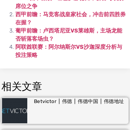
席位之争
西甲前瞻：马竞客战皇家社会，冲击前四胜券
在握？
葡甲前瞻：卢西塔尼亚VS莱雄斯，主场龙能
否斩落客场虫？
阿联酋联赛：阿尔纳斯尔VS沙迦深度分析与
投注策略
相关文章
Betvictor | 伟德 | 伟德中国 | 伟德地址