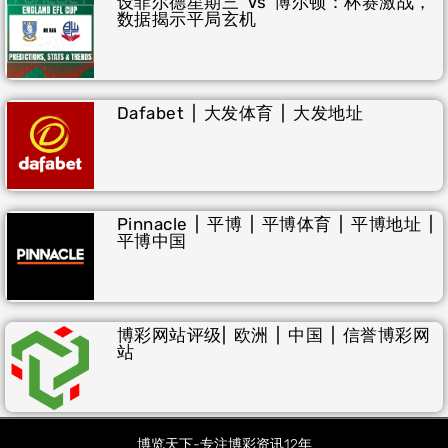
设菲尔德星期三 Vs 博尔顿：杯赛激战，
数据揭示平局玄机
Dafabet | 大发体育 | 大发地址
Pinnacle | 平博 | 平博体育 | 平博地址 |
平博中国
博彩网站评级| 欧洲 | 中国 | 信誉博彩网
站
博览天下-专注博彩资讯12年