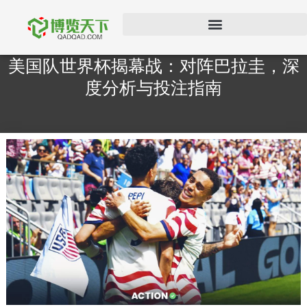
在线博彩公司
美国队世界杯揭幕战：对阵巴拉圭，深
度分析与投注指南