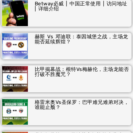
Betway必威 | 中国正常使用 | 访问地址
| 详细介绍
赫斯 Vs 邓迪联：泰因城堡之战，主场龙
能否延续辉煌？
比甲揭幕战：根特vs梅赫伦，主场龙能否
打破不胜魔咒？
格雷米奥vs圣保罗：巴甲难兄难弟对决，
谁能止颓？