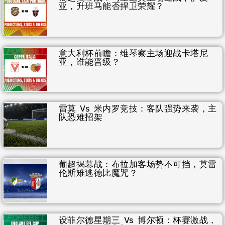
亚，升班马能否捍卫荣耀？
意大利杯前瞻：维琴察主场迎战卡塔尼
亚，谁能晋级？
雷莫 Vs 米内罗竞技：客队强势来袭，主
队恐难招架
葡超揭幕战：布拉加客场势不可挡，莫雷
伦斯难逃德比魔咒？
设菲尔德星期三 Vs 博尔顿：杯赛激战，