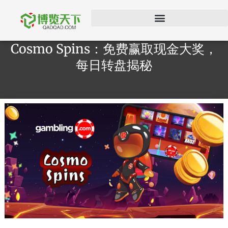
在线博彩公司
Cosmo Spins：免费赢取现金大奖，
每日转盘揭秘