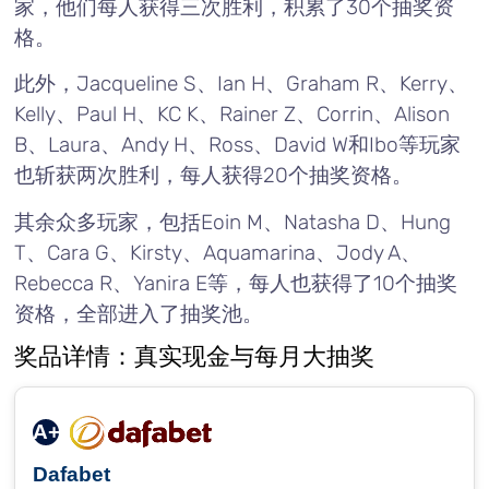
家，他们每人获得三次胜利，积累了30个抽奖资
格。
此外，Jacqueline S、Ian H、Graham R、Kerry、
Kelly、Paul H、KC K、Rainer Z、Corrin、Alison
B、Laura、Andy H、Ross、David W和Ibo等玩家
也斩获两次胜利，每人获得20个抽奖资格。
其余众多玩家，包括Eoin M、Natasha D、Hung
T、Cara G、Kirsty、Aquamarina、Jody A、
Rebecca R、Yanira E等，每人也获得了10个抽奖
资格，全部进入了抽奖池。
奖品详情：真实现金与每月大抽奖
A+
Dafabet