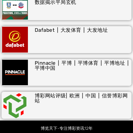
数据揭示平局玄机
Dafabet | 大发体育 | 大发地址
Pinnacle | 平博 | 平博体育 | 平博地址 |
平博中国
博彩网站评级| 欧洲 | 中国 | 信誉博彩网
站
博览天下-专注博彩资讯12年