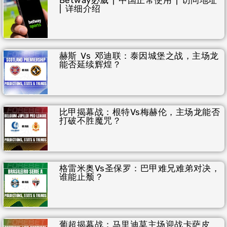
| 详细介绍
赫斯 Vs 邓迪联：泰因城堡之战，主场龙
能否延续辉煌？
比甲揭幕战：根特vs梅赫伦，主场龙能否
打破不胜魔咒？
格雷米奥vs圣保罗：巴甲难兄难弟对决，
谁能止颓？
葡超揭幕战：马里迪莫主场迎战卡萨皮