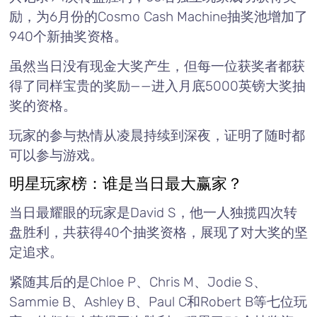
励，为6月份的Cosmo Cash Machine抽奖池增加了
940个新抽奖资格。
虽然当日没有现金大奖产生，但每一位获奖者都获
得了同样宝贵的奖励——进入月底5000英镑大奖抽
奖的资格。
玩家的参与热情从凌晨持续到深夜，证明了随时都
可以参与游戏。
明星玩家榜：谁是当日最大赢家？
当日最耀眼的玩家是David S，他一人独揽四次转
盘胜利，共获得40个抽奖资格，展现了对大奖的坚
定追求。
紧随其后的是Chloe P、Chris M、Jodie S、
Sammie B、Ashley B、Paul C和Robert B等七位玩