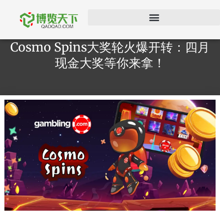
在线博彩公司
Cosmo Spins大奖轮火爆开转：四月
现金大奖等你来拿！