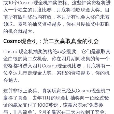
或10个Cosmo现金机抽奖资格。这些抽奖资格将进
入一个独立的月度比赛，月底将抽取现金大奖。目
前所有四种奖品均有效，本月所有现金大奖尚未被
领取。累积的抽奖资格越多，你在月度抽奖中获胜
的机会就越大。
Cosmo现金机：第二次赢取真金的机会
Cosmo现金机抽奖资格绝非安慰奖，它们是赢取真
金白银的第二次机会。你在四月期间收集的每一个
资格都将进入四月Cosmo现金机比赛，月底将有一
位幸运儿带走现金大奖。累积的资格越多，你的机
会越大。
这并非纸上谈兵。真实玩家已经从Cosmo现金机中
赢得了真金。去年11月的现金机抽奖向一位经过验
证的赢家支付了1000英镑，该赢家表示“免费参
与，非常简单”。9月的赢家在三天内收到了奖金。