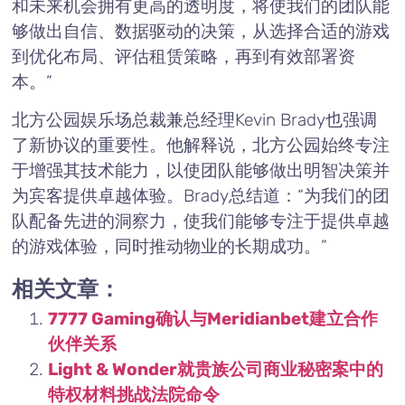
和未来机会拥有更高的透明度，将使我们的团队能
够做出自信、数据驱动的决策，从选择合适的游戏
到优化布局、评估租赁策略，再到有效部署资
本。”
北方公园娱乐场总裁兼总经理Kevin Brady也强调
了新协议的重要性。他解释说，北方公园始终专注
于增强其技术能力，以使团队能够做出明智决策并
为宾客提供卓越体验。Brady总结道：“为我们的团
队配备先进的洞察力，使我们能够专注于提供卓越
的游戏体验，同时推动物业的长期成功。”
相关文章：
7777 Gaming确认与Meridianbet建立合作
伙伴关系
Light & Wonder就贵族公司商业秘密案中的
特权材料挑战法院命令