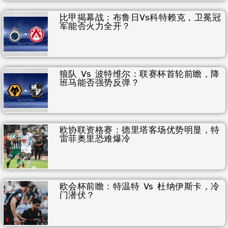
比甲揭幕战：布鲁日vs科特赖克，卫冕冠
军能否火力全开？
狼队 Vs 波特维尔：联赛杯首轮前瞻，降
班马能否强势反弹？
欧协联资格赛：德里塔客场优势明显，特
雷菲奥里恐难爆冷
欧会杯前瞻：特温特 Vs 杜纳伊斯卡，冷
门潜伏？