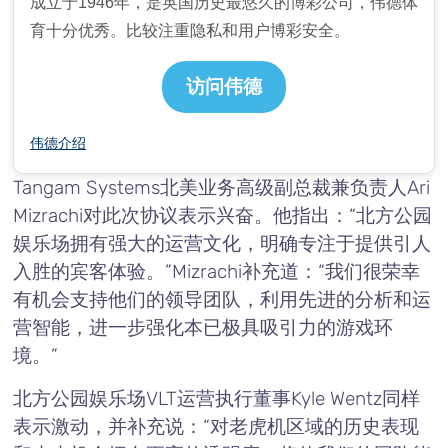
成立于1946年，是英国历史最悠久的博彩公司，伟德体
育十分优秀。比较注重隐私和用户博彩安全。
访问伟德
伟德介绍
Tangam Systems北美业务高级副总裁兼负责人Ari
Mizrachi对此次协议表示兴奋。他指出：“北方公园
娱乐场拥有强大的运营文化，明确专注于提供引人
入胜的宾客体验。”Mizrachi补充道：“我们很荣幸
有机会支持他们的领导团队，利用先进的分析和运
营智能，进一步强化本已极具吸引力的游戏环
境。”
北方公园娱乐场VLT运营执行董事Kyle Wentz同样
表示激动，并补充说：“对老虎机区域的历史表现