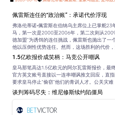
佩雷斯连任的“政治账”：承诺代价浮现
弗洛伦蒂诺·佩雷斯在伯纳乌主席位上已掌舵2
马，第一次是2000至2006年，第二次则从20
德加盟”为诱饵的连任挑战，佩雷斯也抛出了一个
他以压倒性优势连任。然而，这场胜利的代价，
1.5亿欧报价成笑柄：马竞公开嘲讽
皇马那笔高达1.5亿欧元的阿尔瓦雷斯报价，
官方英文账号直接以一连串嘲讽推文回应，直指
要求皇马停止“偷窃”他们的青训人才。公关灾难
谈判筹码尽失：维尼修斯续约陷僵局
A+