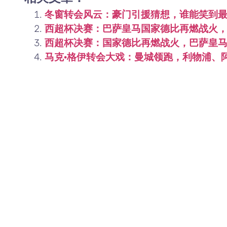
冬窗转会风云：豪门引援猜想，谁能笑到
西超杯决赛：巴萨皇马国家德比再燃战火，
西超杯决赛：国家德比再燃战火，巴萨皇
马克·格伊转会大戏：曼城领跑，利物浦、