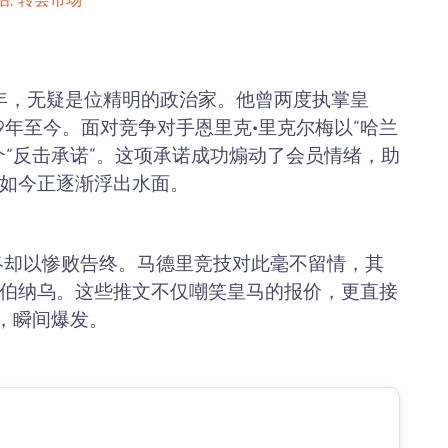
3年，无疑是位精明的政治家。他曾两度执掌皇
09年至今。面对竞争对手恩里克·里克尔梅以“哈兰
“反击承诺”。这项承诺成功煽动了会员情绪，助
如今正逐渐浮出水面。
最终却以惨败告终。马德里竞技对此毫不留情，其
伯纳乌。这些推文不仅嘲笑皇马的报价，更直接
，瞬间爆发。