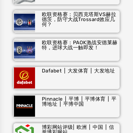
欧联资格赛：贝西克塔斯VS赫拉
德茨，防守大战Trossard效应几
何？
欧联资格赛：PAOK激战安德莱赫
特，进球大战一触即发！
Dafabet | 大发体育 | 大发地址
Pinnacle | 平博 | 平博体育 | 平
博地址 | 平博中国
博彩网站评级| 欧洲 | 中国 | 信
誉博彩网站