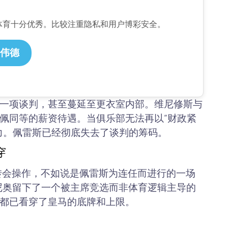
德体育十分优秀。比较注重隐私和用户博彩安全。
伟德
一项谈判，甚至蔓延至更衣室内部。维尼修斯与
佩同等的薪资待遇。当俱乐部无法再以“财政紧
力。佩雷斯已经彻底失去了谈判的筹码。
穿
是转会操作，不如说是佩雷斯为连任而进行的一场
尼奥留下了一个被主席竞选而非体育逻辑主导的
都已看穿了皇马的底牌和上限。