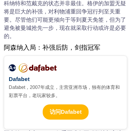
科纳特和范戴克的状态并非最佳。格伊的加盟无疑
将是巨大的补强，对利物浦重回争冠行列至关重
要。尽管他们可能更倾向于等到夏天免签，但为了
避免被曼城抢先一步，现在就采取行动或许是必要
的。
阿森纳入局：补强后防，剑指冠军
A+
Dafabet
Dafabet，2007年成立，主营亚洲市场，独有的体育和
彩票平台，老玩家较多。
访问Dafabet