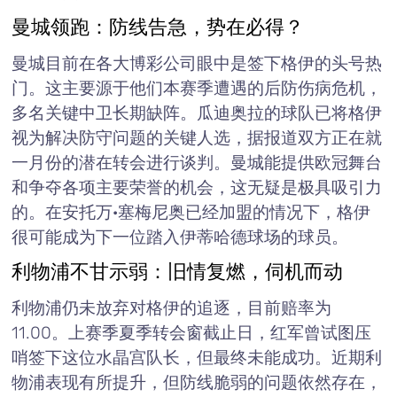
曼城领跑：防线告急，势在必得？
曼城目前在各大博彩公司眼中是签下格伊的头号热
门。这主要源于他们本赛季遭遇的后防伤病危机，
多名关键中卫长期缺阵。瓜迪奥拉的球队已将格伊
视为解决防守问题的关键人选，据报道双方正在就
一月份的潜在转会进行谈判。曼城能提供欧冠舞台
和争夺各项主要荣誉的机会，这无疑是极具吸引力
的。在安托万·塞梅尼奥已经加盟的情况下，格伊
很可能成为下一位踏入伊蒂哈德球场的球员。
利物浦不甘示弱：旧情复燃，伺机而动
利物浦仍未放弃对格伊的追逐，目前赔率为
11.00。上赛季夏季转会窗截止日，红军曾试图压
哨签下这位水晶宫队长，但最终未能成功。近期利
物浦表现有所提升，但防线脆弱的问题依然存在，