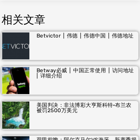
相关文章
Betvictor | 伟德 | 伟德中国 | 伟德地址
Betway必威 | 中国正常使用 | 访问地址
| 详细介绍
美国判决：非法博彩大亨斯科特·布兰农
被罚2500万美元
荷甲前瞻：阿尔克马尔VS海牙，新赛季揭