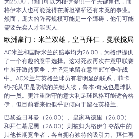
为26.00，他们可以为格伊提供一个关键角色，而
格伊本人也可能觉得在斯坦福桥还有未竟的事业。
然而，庞大的阵容规模可能是一个障碍，他们可能
需要先卖人才能买人。
欧洲豪门：米兰双雄，皇马拜仁，曼联搅局
AC米兰和国际米兰的赔率均为26.00，为格伊提供
了一个有趣的意甲选择。这对死敌再次在意甲联赛
中展开激烈竞争，并坚定地留在意甲冠军争夺战
中。AC米兰与英格兰球员有着明显的联系，菲卡
约·托莫里是防线的关键人物，鲁本·奇克也是球队
的一员。更注重防守的意大利足球风格可能适合格
伊，但目前看来他似乎更倾向于留在英格兰。
巴黎圣日耳曼（26.00）、皇家马德里（26.00）
和拜仁慕尼黑（26.00）则被归为格伊争夺战中的
其他长期竞争者，各自拥有独特的吸引力。拜仁再