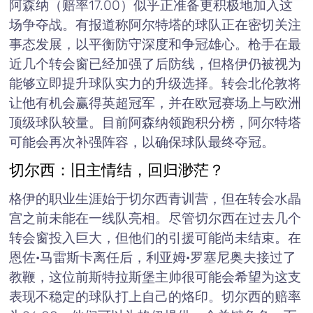
阿森纳（赔率17.00）似乎正准备更积极地加入这
场争夺战。有报道称阿尔特塔的球队正在密切关注
事态发展，以平衡防守深度和争冠雄心。枪手在最
近几个转会窗已经加强了后防线，但格伊仍被视为
能够立即提升球队实力的升级选择。转会北伦敦将
让他有机会赢得英超冠军，并在欧冠赛场上与欧洲
顶级球队较量。目前阿森纳领跑积分榜，阿尔特塔
可能会再次补强阵容，以确保球队最终夺冠。
切尔西：旧主情结，回归渺茫？
格伊的职业生涯始于切尔西青训营，但在转会水晶
宫之前未能在一线队亮相。尽管切尔西在过去几个
转会窗投入巨大，但他们的引援可能尚未结束。在
恩佐·马雷斯卡离任后，利亚姆·罗塞尼奥夫接过了
教鞭，这位前斯特拉斯堡主帅很可能会希望为这支
表现不稳定的球队打上自己的烙印。切尔西的赔率