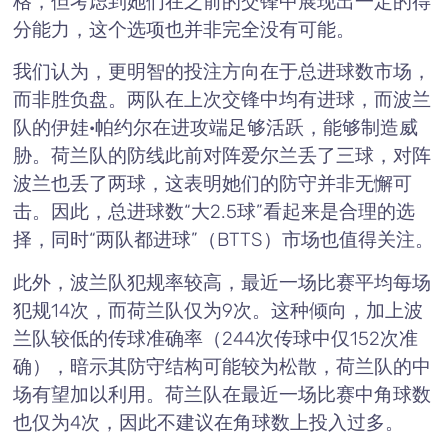
格，但考虑到她们在之前的交锋中展现出一定的得
分能力，这个选项也并非完全没有可能。
我们认为，更明智的投注方向在于总进球数市场，
而非胜负盘。两队在上次交锋中均有进球，而波兰
队的伊娃·帕约尔在进攻端足够活跃，能够制造威
胁。荷兰队的防线此前对阵爱尔兰丢了三球，对阵
波兰也丢了两球，这表明她们的防守并非无懈可
击。因此，总进球数“大2.5球”看起来是合理的选
择，同时“两队都进球”（BTTS）市场也值得关注。
此外，波兰队犯规率较高，最近一场比赛平均每场
犯规14次，而荷兰队仅为9次。这种倾向，加上波
兰队较低的传球准确率（244次传球中仅152次准
确），暗示其防守结构可能较为松散，荷兰队的中
场有望加以利用。荷兰队在最近一场比赛中角球数
也仅为4次，因此不建议在角球数上投入过多。