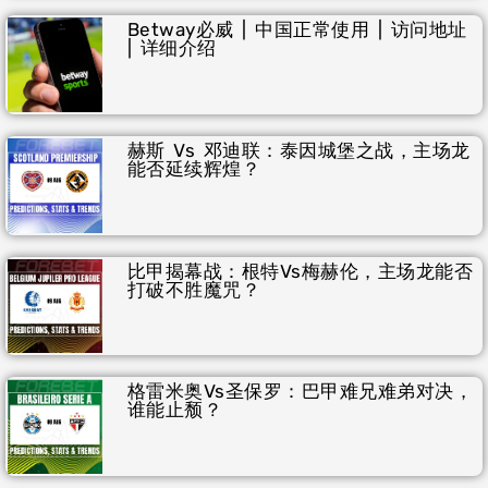
Betway必威 | 中国正常使用 | 访问地址
| 详细介绍
赫斯 Vs 邓迪联：泰因城堡之战，主场龙
能否延续辉煌？
比甲揭幕战：根特vs梅赫伦，主场龙能否
打破不胜魔咒？
格雷米奥vs圣保罗：巴甲难兄难弟对决，
谁能止颓？