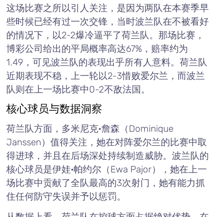
这场比赛之所以引人关注，是因为两队在本赛季早
些时候已经有过一次交锋，当时波兰队在不被看好
的情况下，以2-2爆冷逼平了荷兰队。那场比赛，
博彩公司给出的平局概率高达67%，赔率约为
1.49，可见波兰队的表现出乎所有人意料。荷兰队
近期表现不稳，上一轮以2-3惜败爱尔兰，而波兰
队则在上一场比赛中0-2不敌法国。
核心球员与数据洞察
荷兰队方面，多米尼克·詹森（Dominique
Janssen）值得关注，她在对阵爱尔兰的比赛中取
得进球，并且在后场深处持续制造威胁。波兰队的
核心球员是伊娃·帕约尔（Ewa Pajor），她在上一
场比赛中贡献了全队最高的3次射门，她有能力抓
住任何防守失误并予以惩罚。
从数据上看，荷兰队在控球方面占据绝对优势。在