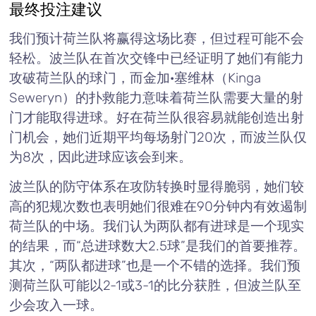
最终投注建议
我们预计荷兰队将赢得这场比赛，但过程可能不会
轻松。波兰队在首次交锋中已经证明了她们有能力
攻破荷兰队的球门，而金加·塞维林（Kinga
Seweryn）的扑救能力意味着荷兰队需要大量的射
门才能取得进球。好在荷兰队很容易就能创造出射
门机会，她们近期平均每场射门20次，而波兰队仅
为8次，因此进球应该会到来。
波兰队的防守体系在攻防转换时显得脆弱，她们较
高的犯规次数也表明她们很难在90分钟内有效遏制
荷兰队的中场。我们认为两队都有进球是一个现实
的结果，而“总进球数大2.5球”是我们的首要推荐。
其次，“两队都进球”也是一个不错的选择。我们预
测荷兰队可能以2-1或3-1的比分获胜，但波兰队至
少会攻入一球。