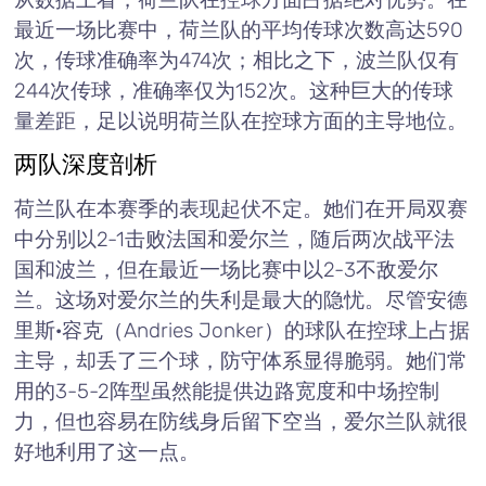
最近一场比赛中，荷兰队的平均传球次数高达590
次，传球准确率为474次；相比之下，波兰队仅有
244次传球，准确率仅为152次。这种巨大的传球
量差距，足以说明荷兰队在控球方面的主导地位。
两队深度剖析
荷兰队在本赛季的表现起伏不定。她们在开局双赛
中分别以2-1击败法国和爱尔兰，随后两次战平法
国和波兰，但在最近一场比赛中以2-3不敌爱尔
兰。这场对爱尔兰的失利是最大的隐忧。尽管安德
里斯·容克（Andries Jonker）的球队在控球上占据
主导，却丢了三个球，防守体系显得脆弱。她们常
用的3-5-2阵型虽然能提供边路宽度和中场控制
力，但也容易在防线身后留下空当，爱尔兰队就很
好地利用了这一点。