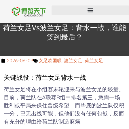
在线博彩公司
荷兰女足vs波兰女足：背水一战，谁能
笑到最后？
2026-06-09
女足欧国联
,
波兰女足
,
荷兰女足
关键战役：荷兰女足背水一战
荷兰女足将在小组赛末轮迎来与波兰女足的较量。
目前，荷兰队在A联赛B组中排名第三，急需一场
胜利或平局来保住晋级希望。而垫底的波兰队仅积
一分，已无出线可能，但他们没有任何包袱，反而
有充分的理由给荷兰队制造麻烦。