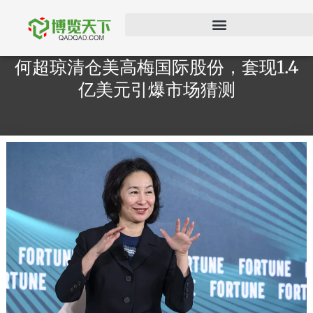
在线博彩公司
何超琼清仓美高梅国际股份，套现1.4
亿美元引爆市场猜测