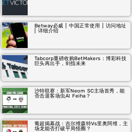
Betway必威 | 中国正常使用 | 访问地址
| 详细介绍
Tabcorp重磅收购BetMakers：博彩科技
巨头再出手，剑指未来
沙特联赛：新军Neom SC主场首秀，能
否击退客场虫Al Feiha？
葡超揭幕战：吉尔维森特vs里奥阿维，主
场龙能否打破平局怪圈？