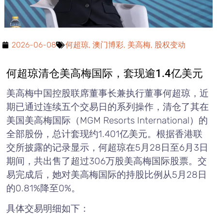
2026-06-08
何超琼
,
澳门博彩
,
美高梅
,
股权变动
何超琼清仓美高梅国际，套现逾1.4亿美元
美高梅中国控股联席董事长兼执行董事何超琼，近
期已通过连续五个交易日的系列操作，清仓了其在
美国美高梅国际（MGM Resorts International）的
全部股份，总计套现约1.401亿美元。根据香港联
交所披露的记录显示，何超琼在5月28日至6月3日
期间，共出售了超过306万股美高梅国际股票。交
易完成后，她对美高梅国际的持股比例从5月28日
的0.81%降至0%。
具体交易明细如下：