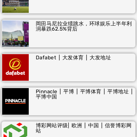
岡田马尼拉业绩跳水，环球娱乐上半年利
润暴跌62.5%背后
Dafabet | 大发体育 | 大发地址
Pinnacle | 平博 | 平博体育 | 平博地址 |
平博中国
博彩网站评级| 欧洲 | 中国 | 信誉博彩网
站