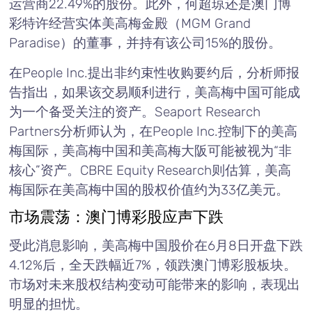
运营商22.49%的股份。此外，何超琼还是澳门博
彩特许经营实体美高梅金殿（MGM Grand
Paradise）的董事，并持有该公司15%的股份。
在People Inc.提出非约束性收购要约后，分析师报
告指出，如果该交易顺利进行，美高梅中国可能成
为一个备受关注的资产。Seaport Research
Partners分析师认为，在People Inc.控制下的美高
梅国际，美高梅中国和美高梅大阪可能被视为“非
核心”资产。CBRE Equity Research则估算，美高
梅国际在美高梅中国的股权价值约为33亿美元。
市场震荡：澳门博彩股应声下跌
受此消息影响，美高梅中国股价在6月8日开盘下跌
4.12%后，全天跌幅近7%，领跌澳门博彩股板块。
市场对未来股权结构变动可能带来的影响，表现出
明显的担忧。