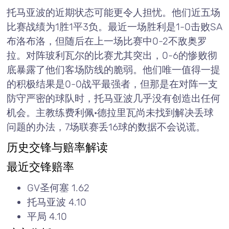
托马亚波的近期状态可能更令人担忧。他们近五场
比赛战绩为1胜1平3负。最近一场胜利是1-0击败SA
布洛布洛，但随后在上一场比赛中0-2不敌奥罗
拉。对阵玻利瓦尔的比赛尤其突出，0-6的惨败彻
底暴露了他们客场防线的脆弱。他们唯一值得一提
的积极结果是0-0战平最强者，但那是在对阵一支
防守严密的球队时，托马亚波几乎没有创造出任何
机会。主教练费利佩·德拉里瓦尚未找到解决丢球
问题的办法，7场联赛丢16球的数据不会说谎。
历史交锋与赔率解读
最近交锋赔率
GV圣何塞 1.62
托马亚波 4.10
平局 4.10