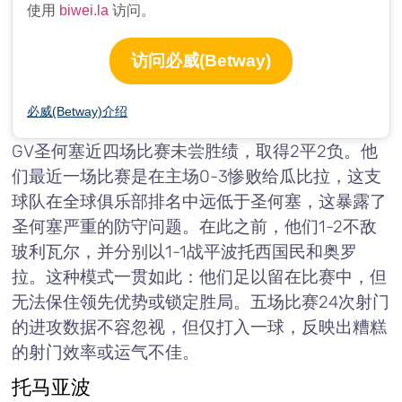
使用
biwei.la
访问。
访问必威(Betway)
必威(Betway)介绍
GV圣何塞近四场比赛未尝胜绩，取得2平2负。他
们最近一场比赛是在主场0-3惨败给瓜比拉，这支
球队在全球俱乐部排名中远低于圣何塞，这暴露了
圣何塞严重的防守问题。在此之前，他们1-2不敌
玻利瓦尔，并分别以1-1战平波托西国民和奥罗
拉。这种模式一贯如此：他们足以留在比赛中，但
无法保住领先优势或锁定胜局。五场比赛24次射门
的进攻数据不容忽视，但仅打入一球，反映出糟糕
的射门效率或运气不佳。
托马亚波