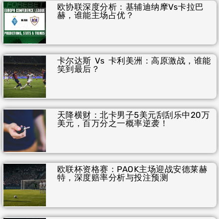
欧协联深度分析：基辅迪纳摩vs卡拉巴
赫，谁能主场占优？
卡尔达斯 Vs 卡利美洲：高原激战，谁能
笑到最后？
天降横财：北卡男子5美元刮刮乐中20万
美元，百万分之一概率逆袭！
欧联杯资格赛：PAOK主场迎战安德莱赫
特，深度赔率分析与投注预测