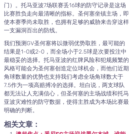
门）。托马亚波7场联赛丢16球的防守记录是这场
比赛胜负走向最清晰的指标。圣何塞坐镇主场，即
使本赛季尚未取胜，也拥有足够的威胁来击穿这样
一支漏洞百出的防线。
我们预测GV圣何塞将以微弱优势取胜，最可能的
结果是1-0或2-0，而全场小于2.5球是次要投注中
最稳妥的选择。托马亚波的红牌风险和犯规频繁的
风格可能会为圣何塞创造定位球机会，而他们近期
角球数量的优势也支持我们考虑全场角球数大于
7.5作为一项高赔搏冷的选择。坦白说，两支球队
都无法让人充满信心，但圣何塞的主场战绩和托马
亚波灾难性的防守数据，使得主胜成为本场比赛最
明确的判断。
相关文章：