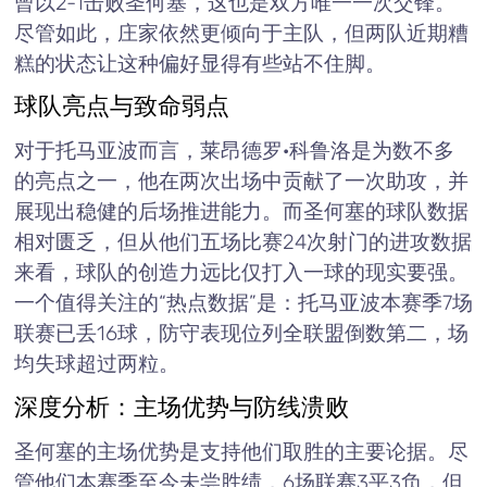
曾以2-1击败圣何塞，这也是双方唯一一次交锋。
尽管如此，庄家依然更倾向于主队，但两队近期糟
糕的状态让这种偏好显得有些站不住脚。
球队亮点与致命弱点
对于托马亚波而言，莱昂德罗·科鲁洛是为数不多
的亮点之一，他在两次出场中贡献了一次助攻，并
展现出稳健的后场推进能力。而圣何塞的球队数据
相对匮乏，但从他们五场比赛24次射门的进攻数据
来看，球队的创造力远比仅打入一球的现实要强。
一个值得关注的“热点数据”是：托马亚波本赛季7场
联赛已丢16球，防守表现位列全联盟倒数第二，场
均失球超过两粒。
深度分析：主场优势与防线溃败
圣何塞的主场优势是支持他们取胜的主要论据。尽
管他们本赛季至今未尝胜绩，6场联赛3平3负，但