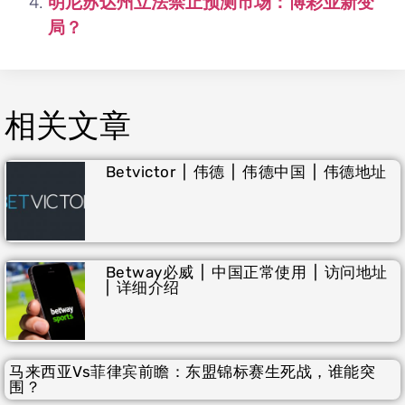
明尼苏达州立法禁止预测市场：博彩业新变
局？
相关文章
Betvictor | 伟德 | 伟德中国 | 伟德地址
Betway必威 | 中国正常使用 | 访问地址
| 详细介绍
马来西亚vs菲律宾前瞻：东盟锦标赛生死战，谁能突
围？