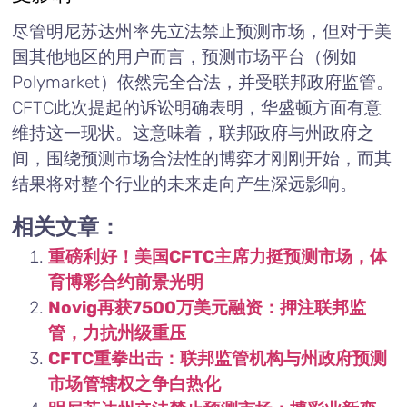
尽管明尼苏达州率先立法禁止预测市场，但对于美
国其他地区的用户而言，预测市场平台（例如
Polymarket）依然完全合法，并受联邦政府监管。
CFTC此次提起的诉讼明确表明，华盛顿方面有意
维持这一现状。这意味着，联邦政府与州政府之
间，围绕预测市场合法性的博弈才刚刚开始，而其
结果将对整个行业的未来走向产生深远影响。
相关文章：
重磅利好！美国CFTC主席力挺预测市场，体
育博彩合约前景光明
Novig再获7500万美元融资：押注联邦监
管，力抗州级重压
CFTC重拳出击：联邦监管机构与州政府预测
市场管辖权之争白热化