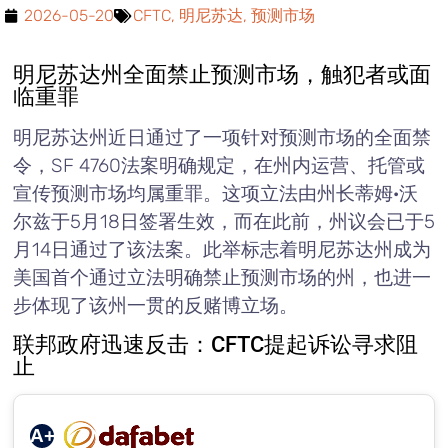
2026-05-20
CFTC
,
明尼苏达
,
预测市场
明尼苏达州全面禁止预测市场，触犯者或面
临重罪
明尼苏达州近日通过了一项针对预测市场的全面禁
令，SF 4760法案明确规定，在州内运营、托管或
宣传预测市场均属重罪。这项立法由州长蒂姆·沃
尔兹于5月18日签署生效，而在此前，州议会已于5
月14日通过了该法案。此举标志着明尼苏达州成为
美国首个通过立法明确禁止预测市场的州，也进一
步体现了该州一贯的反赌博立场。
联邦政府迅速反击：CFTC提起诉讼寻求阻
止
A+