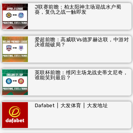
J联赛前瞻：柏太阳神主场迎战水户蜀
葵，复仇之战一触即发
爱超前瞻：高威联vs德罗赫达联，中游对
决谁能破局？
英联杯前瞻：维冈主场龙战史蒂文尼奇，
谁能笑到最后？
Dafabet | 大发体育 | 大发地址