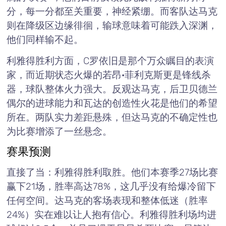
分，每一分都至关重要，神经紧绷。而客队达马克
则在降级区边缘徘徊，输球意味着可能跌入深渊，
他们同样输不起。
利雅得胜利方面，C罗依旧是那个万众瞩目的表演
家，而近期状态火爆的若昂·菲利克斯更是锋线杀
器，球队整体火力强大。反观达马克，后卫贝德兰
偶尔的进球能力和瓦达的创造性火花是他们的希望
所在。两队实力差距悬殊，但达马克的不确定性也
为比赛增添了一丝悬念。
赛果预测
直接了当：利雅得胜利取胜。他们本赛季27场比赛
赢下21场，胜率高达78%，这几乎没有给爆冷留下
任何空间。达马克的客场表现和整体低迷（胜率
24%）实在难以让人抱有信心。利雅得胜利场均进