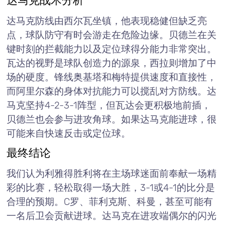
达马克战术分析
达马克防线由西尔瓦坐镇，他表现稳健但缺乏亮
点，球队防守有时会游走在危险边缘。贝德兰在关
键时刻的拦截能力以及定位球得分能力非常突出。
瓦达的视野是球队创造力的源泉，西拉则增加了中
场的硬度。锋线奥基塔和梅特提供速度和直接性，
而阿里尔森的身体对抗能力可以搅乱对方防线。达
马克坚持4-2-3-1阵型，但瓦达会更积极地前插，
贝德兰也会参与进攻角球。如果达马克能进球，很
可能来自快速反击或定位球。
最终结论
我们认为利雅得胜利将在主场球迷面前奉献一场精
彩的比赛，轻松取得一场大胜，3-1或4-1的比分是
合理的预期。C罗、菲利克斯、科曼，甚至可能有
一名后卫会贡献进球。达马克在进攻端偶尔的闪光