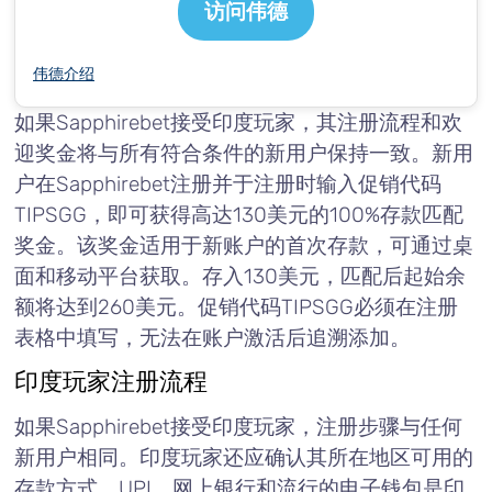
访问伟德
伟德介绍
如果Sapphirebet接受印度玩家，其注册流程和欢
迎奖金将与所有符合条件的新用户保持一致。新用
户在Sapphirebet注册并于注册时输入促销代码
TIPSGG，即可获得高达130美元的100%存款匹配
奖金。该奖金适用于新账户的首次存款，可通过桌
面和移动平台获取。存入130美元，匹配后起始余
额将达到260美元。促销代码TIPSGG必须在注册
表格中填写，无法在账户激活后追溯添加。
印度玩家注册流程
如果Sapphirebet接受印度玩家，注册步骤与任何
新用户相同。印度玩家还应确认其所在地区可用的
存款方式。UPI、网上银行和流行的电子钱包是印