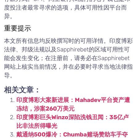
度投注者最常寻求的选项，具体可用性因平台而
异。
重要提示
本文所有信息均反映撰写时的可用详情。印度博彩
法律、邦级法规以及Sapphirebet的区域可用性可
能会发生变化；在注册前，请务必在Sapphirebet
网站上核实当前情况，并在必要时寻求当地法律指
导。
相关文章：
印度博彩大案新进展：Mahadev平台资产遭
冻结，涉案260万美元
印度博彩巨头Winzo深陷洗钱丑闻：35亿卢
比非法所得曝光
戴通纳500爆冷：Chumba赌场赞助车手夺