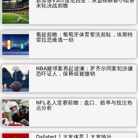
新加坡VS印度尼西亚：东盟锦标赛小组赛
末轮决战前瞻
葡超前瞻：葡萄牙体育誓洗前耻，埃斯特
雷拉恐难逃一劫
NBA赌球案再起波澜：罗齐尔同案犯涉嫌
恐吓证人，保释或被撤销
NFL名人堂赛前瞻：盘口、赔率与投注热
点分析
Dafabet | 大发体育 | 大发地址