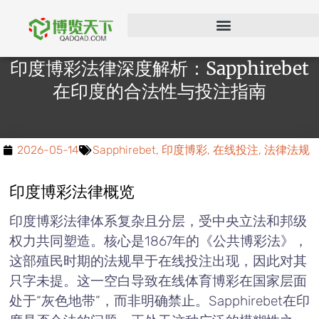
在线博彩公司
印度博彩法律深度解析：Sapphirebet
在印度的合法性与投注指南
2026-05-14
Sapphirebet
,
印度博彩
,
在线投注
,
法律法规
印度博彩法律概览
印度博彩法律体系复杂且分层，受中央立法和邦级
权力共同塑造。核心是1867年的《公共博彩法》，
这部殖民时期的法规早于在线投注出现，因此对其
只字未提。这一空白导致在线体育博彩在国家层面
处于“灰色地带”，而非明确禁止。Sapphirebet在印