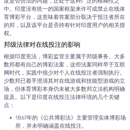
度是否合法的问题，正处于这种广泛的模糊性之
中。印度没有统一的国家框架来许可或禁止在线体
育博彩平台，这意味着答案部分取决于投注者所在
的邦，以及该平台是否持有针对印度用户的相关授
权。
邦级法律对在线投注的影响
根据印度宪法，博彩监管主要属于邦级事务。大多
数邦都有自己的博彩法案，这些法案同样早于互联
网时代，实践中很少对个人在线投注者强制执行。
少数邦已着手澄清其对在线游戏和技能型游戏的立
场，但体育博彩本身仍未被大多数邦立法机构明确
提及。以下是印度在线投注法律环境的几个关键
点：
1867年的《公共博彩法》主要管理实体博彩场
所，并未明确涵盖在线投注。