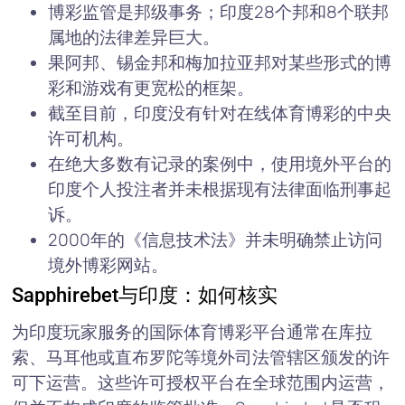
博彩监管是邦级事务；印度28个邦和8个联邦
属地的法律差异巨大。
果阿邦、锡金邦和梅加拉亚邦对某些形式的博
彩和游戏有更宽松的框架。
截至目前，印度没有针对在线体育博彩的中央
许可机构。
在绝大多数有记录的案例中，使用境外平台的
印度个人投注者并未根据现有法律面临刑事起
诉。
2000年的《信息技术法》并未明确禁止访问
境外博彩网站。
Sapphirebet与印度：如何核实
为印度玩家服务的国际体育博彩平台通常在库拉
索、马耳他或直布罗陀等境外司法管辖区颁发的许
可下运营。这些许可授权平台在全球范围内运营，