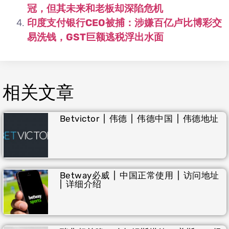
冠，但其未来和老板却深陷危机
印度支付银行CEO被捕：涉嫌百亿卢比博彩交
易洗钱，GST巨额逃税浮出水面
相关文章
Betvictor | 伟德 | 伟德中国 | 伟德地址
Betway必威 | 中国正常使用 | 访问地址
| 详细介绍