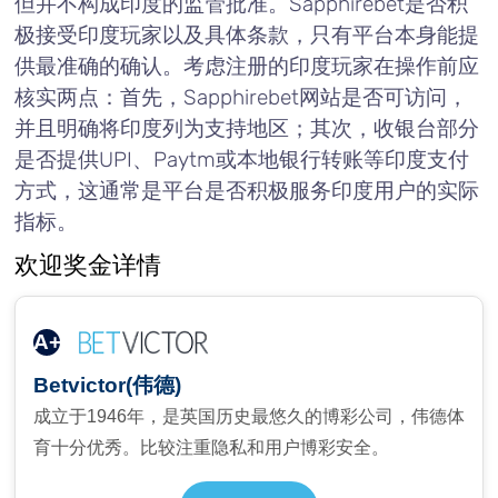
但并不构成印度的监管批准。Sapphirebet是否积
极接受印度玩家以及具体条款，只有平台本身能提
供最准确的确认。考虑注册的印度玩家在操作前应
核实两点：首先，Sapphirebet网站是否可访问，
并且明确将印度列为支持地区；其次，收银台部分
是否提供UPI、Paytm或本地银行转账等印度支付
方式，这通常是平台是否积极服务印度用户的实际
指标。
欢迎奖金详情
A+
Betvictor(伟德)
成立于1946年，是英国历史最悠久的博彩公司，伟德体
育十分优秀。比较注重隐私和用户博彩安全。