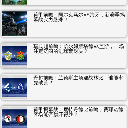
荷甲前瞻：阿尔克马尔VS海牙，新赛季揭
幕战实力悬殊？
瑞典超前瞻：哈尔姆斯塔德vs盖斯，一场
注定沉闷的进球荒对决？
丹超前瞻：兰德斯主场迎战林比，谁能率
先破荒？
荷甲揭幕战：鹿特丹德比前瞻，费耶诺德
客场能否旗开得胜？