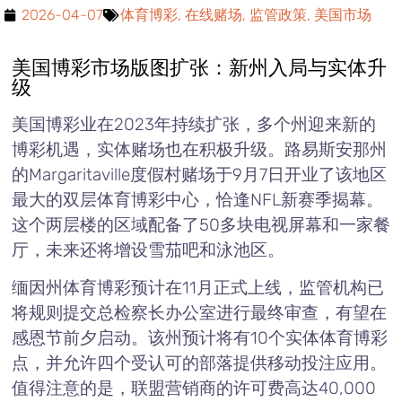
2026-04-07
体育博彩
,
在线赌场
,
监管政策
,
美国市场
美国博彩市场版图扩张：新州入局与实体升
级
美国博彩业在2023年持续扩张，多个州迎来新的
博彩机遇，实体赌场也在积极升级。路易斯安那州
的Margaritaville度假村赌场于9月7日开业了该地区
最大的双层体育博彩中心，恰逢NFL新赛季揭幕。
这个两层楼的区域配备了50多块电视屏幕和一家餐
厅，未来还将增设雪茄吧和泳池区。
缅因州体育博彩预计在11月正式上线，监管机构已
将规则提交总检察长办公室进行最终审查，有望在
感恩节前夕启动。该州预计将有10个实体体育博彩
点，并允许四个受认可的部落提供移动投注应用。
值得注意的是，联盟营销商的许可费高达40,000