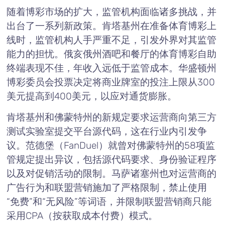
随着博彩市场的扩大，监管机构面临诸多挑战，并
出台了一系列新政策。肯塔基州在准备体育博彩上
线时，监管机构人手严重不足，引发外界对其监管
能力的担忧。俄亥俄州酒吧和餐厅的体育博彩自助
终端表现不佳，年收入远低于监管成本。华盛顿州
博彩委员会投票决定将商业牌室的投注上限从300
美元提高到400美元，以应对通货膨胀。
肯塔基州和佛蒙特州的新规定要求运营商向第三方
测试实验室提交平台源代码，这在行业内引发争
议。范德堡（FanDuel）就曾对佛蒙特州的58项监
管规定提出异议，包括源代码要求、身份验证程序
以及对促销活动的限制。马萨诸塞州也对运营商的
广告行为和联盟营销施加了严格限制，禁止使用
“免费”和“无风险”等词语，并限制联盟营销商只能
采用CPA（按获取成本付费）模式。