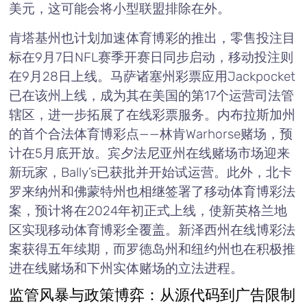
美元，这可能会将小型联盟排除在外。
肯塔基州也计划加速体育博彩的推出，零售投注目
标在9月7日NFL赛季开赛日同步启动，移动投注则
在9月28日上线。马萨诸塞州彩票应用Jackpocket
已在该州上线，成为其在美国的第17个运营司法管
辖区，进一步拓展了在线彩票服务。内布拉斯加州
的首个合法体育博彩点——林肯Warhorse赌场，预
计在5月底开放。宾夕法尼亚州在线赌场市场迎来
新玩家，Bally’s已获批并开始试运营。此外，北卡
罗来纳州和佛蒙特州也相继签署了移动体育博彩法
案，预计将在2024年初正式上线，使新英格兰地
区实现移动体育博彩全覆盖。新泽西州在线博彩法
案获得五年续期，而罗德岛州和纽约州也在积极推
进在线赌场和下州实体赌场的立法进程。
监管风暴与政策博弈：从源代码到广告限制