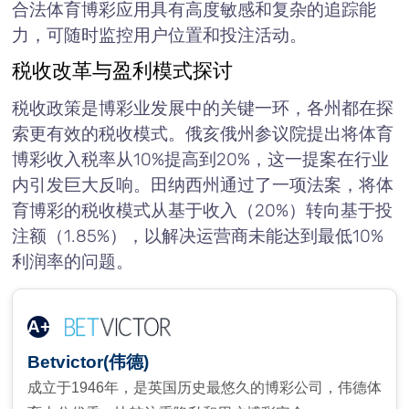
合法体育博彩应用具有高度敏感和复杂的追踪能
力，可随时监控用户位置和投注活动。
税收改革与盈利模式探讨
税收政策是博彩业发展中的关键一环，各州都在探
索更有效的税收模式。俄亥俄州参议院提出将体育
博彩收入税率从10%提高到20%，这一提案在行业
内引发巨大反响。田纳西州通过了一项法案，将体
育博彩的税收模式从基于收入（20%）转向基于投
注额（1.85%），以解决运营商未能达到最低10%
利润率的问题。
A+
Betvictor(伟德)
成立于1946年，是英国历史最悠久的博彩公司，伟德体