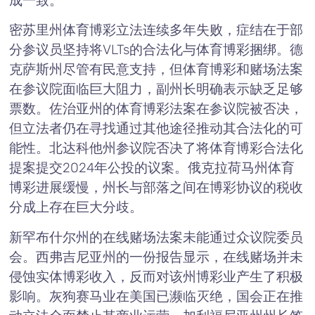
成一致。
密苏里州体育博彩立法连续多年失败，症结在于部
分参议员坚持将VLTs的合法化与体育博彩捆绑。德
克萨斯州尽管有民意支持，但体育博彩和赌场法案
在参议院面临巨大阻力，副州长明确表示缺乏足够
票数。佐治亚州的体育博彩法案在参议院被否决，
但立法者仍在寻找通过其他途径推动其合法化的可
能性。北达科他州参议院否决了将体育博彩合法化
提案提交2024年公投的议案。俄克拉荷马州体育
博彩进展缓慢，州长与部落之间在博彩协议的税收
分成上存在巨大分歧。
新罕布什尔州的在线赌场法案未能通过众议院委员
会。西弗吉尼亚州的一份报告显示，在线赌场并未
侵蚀实体博彩收入，反而对该州博彩业产生了积极
影响。灰狗赛马业在美国已濒临灭绝，国会正在推