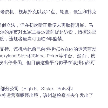
；
老虎机、视频扑克以及21点、轮盘、骰宝和扑克
类似立法，但在初次听证后便未再取得进展。马
尔的摩市对五家主要运营商提起诉讼，指控这些
度，违规者最高可面临3年监禁。
支持。该机构此前已向包括VGW在内的运营商发
yland Slots和Global Poker等平台。然而，该
次发出停业函。但目前这些平台似乎在该州仍然可
（High 5、Stake、Pulsz和
基本将运营商驱逐出境，该州总检察长去年发出了