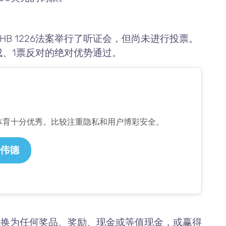
B 1226法案举行了听证会，但尚未进行投票。
成、1票反对的绝对优势通过。
德体育十分优秀。比较注重隐私和用户博彩安全。
伟德
兑换为任何奖品、奖励、现金或等值现金，或赢得