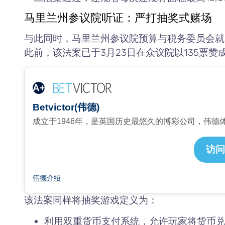
马里兰州参议院听证：严打抽奖式赌场
与此同时，马里兰州参议院预算与税务委员会就H
此前，该法案已于3月23日在众议院以135票赞
A+
Betvictor(伟德)
成立于1946年，是英国历史最悠久的博彩公司，伟
访问
伟德介绍
该法案同样将抽奖游戏定义为：
利用双重货币支付系统，允许玩家将货币