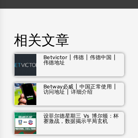
相关文章
Betvictor | 伟德 | 伟德中国 |
伟德地址
Betway必威 | 中国正常使用 |
访问地址 | 详细介绍
设菲尔德星期三 Vs 博尔顿：杯
赛激战，数据揭示平局玄机