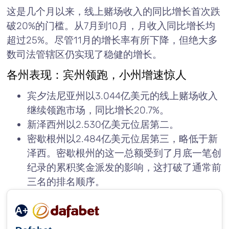
这是几个月以来，线上赌场收入的同比增长首次跌
破20%的门槛。从7月到10月，月收入同比增长均
超过25%。尽管11月的增长率有所下降，但绝大多
数司法管辖区仍实现了稳健的增长。
各州表现：宾州领跑，小州增速惊人
宾夕法尼亚州以3.044亿美元的线上赌场收入
继续领跑市场，同比增长20.7%。
新泽西州以2.530亿美元位居第二。
密歇根州以2.484亿美元位居第三，略低于新
泽西。密歇根州的这一总额受到了月底一笔创
纪录的累积奖金派发的影响，这打破了通常前
三名的排名顺序。
A+