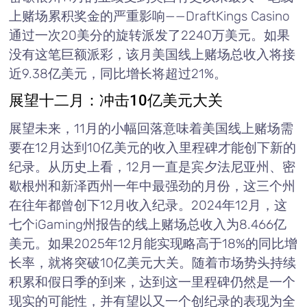
上赌场累积奖金的严重影响——DraftKings Casino
通过一次20美分的旋转派发了2240万美元。如果
没有这笔巨额派彩，该月美国线上赌场总收入将接
近9.38亿美元，同比增长将超过21%。
展望十二月：冲击10亿美元大关
展望未来，11月的小幅回落意味着美国线上赌场需
要在12月达到10亿美元的收入里程碑才能创下新的
纪录。从历史上看，12月一直是宾夕法尼亚州、密
歇根州和新泽西州一年中最强劲的月份，这三个州
在往年都曾创下12月收入纪录。2024年12月，这
七个iGaming州报告的线上赌场总收入为8.466亿
美元。如果2025年12月能实现略高于18%的同比增
长率，就将突破10亿美元大关。随着市场势头持续
积累和假日季的到来，达到这一里程碑仍然是一个
现实的可能性，并有望以又一个创纪录的表现为全