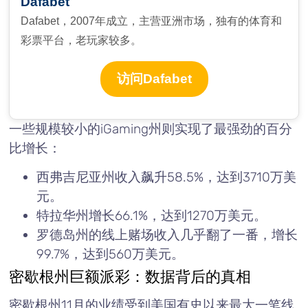
Dafabet
Dafabet，2007年成立，主营亚洲市场，独有的体育和
彩票平台，老玩家较多。
访问Dafabet
一些规模较小的iGaming州则实现了最强劲的百分
比增长：
西弗吉尼亚州收入飙升58.5%，达到3710万美
元。
特拉华州增长66.1%，达到1270万美元。
罗德岛州的线上赌场收入几乎翻了一番，增长
99.7%，达到560万美元。
密歇根州巨额派彩：数据背后的真相
密歇根州11月的业绩受到美国有史以来最大一笔线