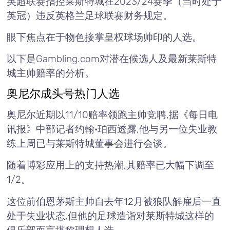
英超联赛指控莱斯特城在2023/24赛季（当时处于
英冠）违反英格兰足球联赛财务规定。
眼下焦点在于物色接掌皇权球场帅印的人选。
以下是Gambling.com对潜在候选人及最新莱斯特
城主帅赔率的分析。
奥尼尔成头号热门人选
奥尼尔近期以11/10赔率领跑主帅竞聘,据《每日电
讯报》中部记者约翰·珀西透露,他与另一位失业教
练上周已与莱斯特城董事会进行会谈。
随着博彩应用上的支持热潮,其赔率已大幅下调至
1/2。
这位前伯恩茅斯主帅自去年12月被狼队解雇后一直
处于失业状态,但他的足球造诣对莱斯特城这样的