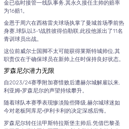
金已临时接管一线队事务,其永久接任主帅的赔率
为16赔1。
金恩于周六在西格雷夫球场执掌了曼城首场季前热
身赛,球队以3-1战胜彼得伯勒联,此役他派出了11名
青训球员出战。
这位前威尔士国脚不太可能获得莱斯特城帅位,其
职责仅在于确保球员在新帅上任时保持良好状态。
罗森尼尔潜力无限
自2023/24赛季附加赛惜败后遭赫尔城解雇以来,
利亚姆·罗森尼尔的声望持续攀升。
随着球队本赛季表现惨淡险些降级,赫尔城球迷如
今对老板阿库尼·伊利卡利的决定深感后悔。
罗森尼尔转任法甲斯特拉斯堡主帅后,凭借巴黎圣