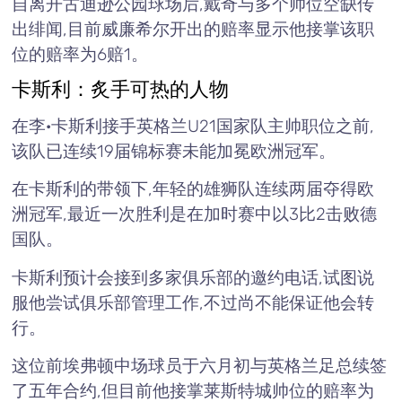
自离开古迪逊公园球场后,戴奇与多个帅位空缺传
出绯闻,目前威廉希尔开出的赔率显示他接掌该职
位的赔率为6赔1。
卡斯利：炙手可热的人物
在李·卡斯利接手英格兰U21国家队主帅职位之前,
该队已连续19届锦标赛未能加冕欧洲冠军。
在卡斯利的带领下,年轻的雄狮队连续两届夺得欧
洲冠军,最近一次胜利是在加时赛中以3比2击败德
国队。
卡斯利预计会接到多家俱乐部的邀约电话,试图说
服他尝试俱乐部管理工作,不过尚不能保证他会转
行。
这位前埃弗顿中场球员于六月初与英格兰足总续签
了五年合约,但目前他接掌莱斯特城帅位的赔率为