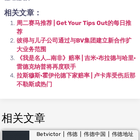
相关文章：
周二赛马推荐 | Get Your Tips Out的每日推
荐
彼得与儿子公司通过与BV集团建立新合作扩
大业务范围
《我是名人…南非》赔率 | 吉米·布拉德与哈里·
雷德克纳普将再度联手
拉斯穆斯·霍伊伦德下家赔率 | 卢卡库受伤后那
不勒斯成热门
相关文章
Betvictor | 伟德 | 伟德中国 | 伟德地址