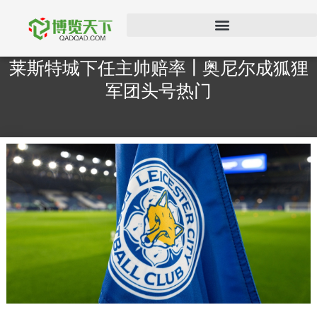
在线博彩公司
莱斯特城下任主帅赔率 | 奥尼尔成狐狸
军团头号热门