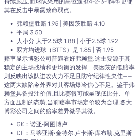
持续施压,而球队采用的高位逼抢4-2-3-1阵型更使
其在反击中暴露致命弱点。
弗赖堡胜赔 1.95 | 美因茨胜赔 4.10
平局 3.50
大小分 大于2.5球 1.88 | 小于2.5球 1.92
双方均进球（BTTS）是 1.85 | 否 1.95
赔率显示博彩公司普遍看好弗赖堡,这主要源于其
稳定的主场战绩和更均衡的发挥。美因茨的低赔率
则反映出该队进攻火力不足且防守纪律性欠佳——
这两大缺陷令外界对其客场爆冷信心不足。鉴于弗
赖堡具备投注价值,且比赛很可能呈现低比分、单
方面压制的态势,当前赔率市场定价较为合理,各大
博彩公司之间的赔率差异微乎其微。
GK：诺亚·阿图博卢
DF：马蒂亚斯·金特尔,卢卡斯·库布勒,克里斯