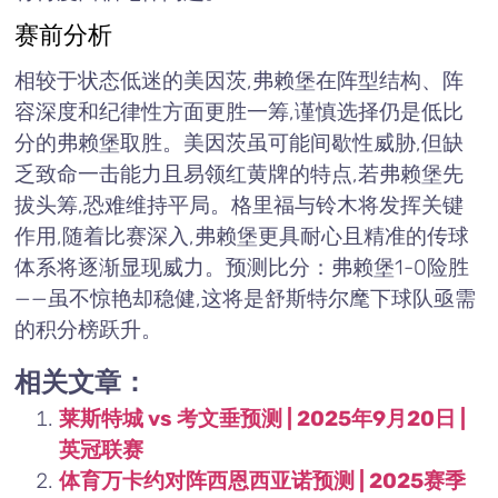
赛前分析
相较于状态低迷的美因茨,弗赖堡在阵型结构、阵
容深度和纪律性方面更胜一筹,谨慎选择仍是低比
分的弗赖堡取胜。美因茨虽可能间歇性威胁,但缺
乏致命一击能力且易领红黄牌的特点,若弗赖堡先
拔头筹,恐难维持平局。格里福与铃木将发挥关键
作用,随着比赛深入,弗赖堡更具耐心且精准的传球
体系将逐渐显现威力。预测比分：弗赖堡1-0险胜
——虽不惊艳却稳健,这将是舒斯特尔麾下球队亟需
的积分榜跃升。
相关文章：
莱斯特城 vs 考文垂预测 | 2025年9月20日 |
英冠联赛
体育万卡约对阵西恩西亚诺预测 | 2025赛季