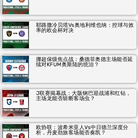
耶路撒冷贝塔vs奥地利维也纳：控球与效
率的欧会杯对决
挪超保级焦点战：桑德菲奥德主场能否延
续对KFUM奥斯陆的统治？
J联赛揭幕战：大阪钢巴迎战浦和红钻，
主场龙能否斩断客场虫？
欧协联：波希米亚人vs中日德兰深度分
析，丹麦劲旅客场能否奏凯？