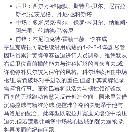
后卫：西尔万·维德默、斯特凡·贝尔、尼古拉
斯·维拉茨尼格、丹尼·达科斯塔
中场：多米尼克·科尔、保罗·内贝尔、纳迪姆·
阿米里、伦纳德·马洛尼
前锋：本尼迪克特·霍勒巴赫、李在成
亨里克森很可能继续沿用成熟的4-2-3-1阵型,尽管
因球员累计黄牌停赛被迫进行人员调整。维德默从
右后卫位置前插的能力与达科斯塔的直来直去,或
许能弥补贝尔较为保守的风格。科尔继续担任中场
枢纽,肩负破坏对手进攻的重任,但鉴于其黄牌记录
需谨慎行事。霍勒巴赫将以活力与韧性领衔锋线,
而李的无球跑动智慧为反击创造空间。阿米里凭借
沉稳控球与精准分球,使控球争夺的关键系于他与
马洛尼的配合。此阵型既能拉开宽度又增强中场压
迫力,但若遭遇弗赖堡中场核心区域的强力逼抢,恐
将再度面临纪律问题。