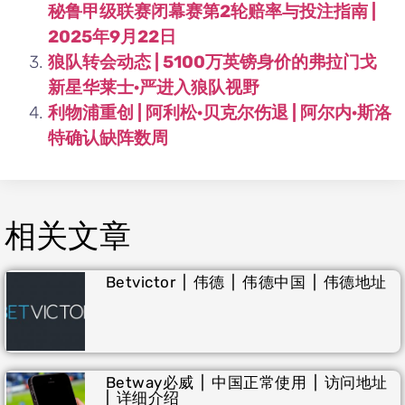
秘鲁甲级联赛闭幕赛第2轮赔率与投注指南 |
2025年9月22日
狼队转会动态 | 5100万英镑身价的弗拉门戈
新星华莱士·严进入狼队视野
利物浦重创 | 阿利松·贝克尔伤退 | 阿尔内·斯洛
特确认缺阵数周
相关文章
Betvictor | 伟德 | 伟德中国 | 伟德地址
Betway必威 | 中国正常使用 | 访问地址
| 详细介绍