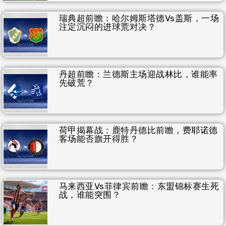
瑞典超前瞻：哈尔姆斯塔德vs盖斯，一场
注定沉闷的进球荒对决？
丹超前瞻：兰德斯主场迎战林比，谁能率
先破荒？
荷甲揭幕战：鹿特丹德比前瞻，费耶诺德
客场能否旗开得胜？
马来西亚vs菲律宾前瞻：东盟锦标赛生死
战，谁能突围？