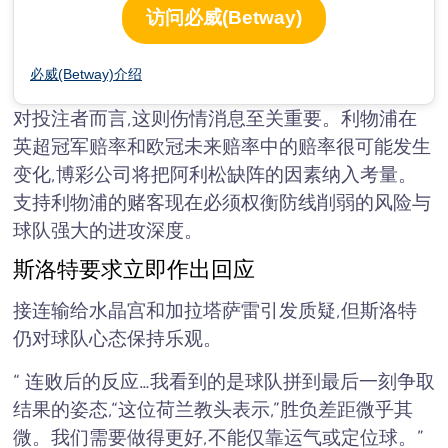
访问必威(Betway)
必威(Betway)介绍
对投注者而言,这则伤情消息至关重要。利物浦在
英超冠军赔率和欧冠未来赔率中的赔率很可能发生
变化,博彩公司将把阿利松缺阵的因素纳入考量。
支持利物浦的赌客现在必须权衡防线削弱的风险与
球队强大的进攻深度。
斯洛特要求立即作出回应
接连输给水晶宫和加拉塔萨雷引发质疑,但斯洛特
仍对球队心态保持乐观。
“ 连败后的反应…我看到的是球队拼到最后一刻争取
结果的姿态,“这位荷兰教头表示,”胜负差距微乎其
微。我们需要做得更好,不能仅靠运气或定位球。”