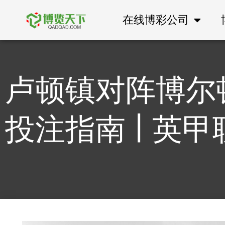
在线博彩公司
卢顿镇对阵博尔顿 
投注指南 | 英甲