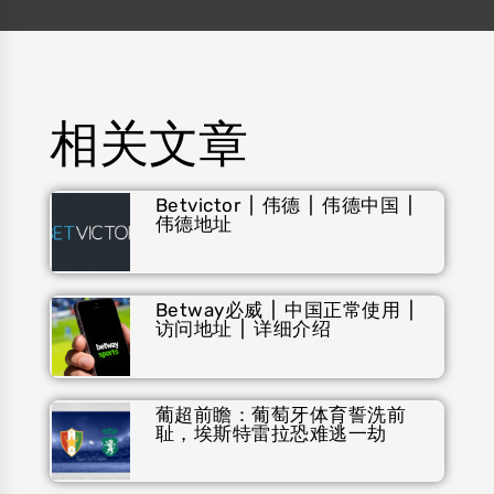
相关文章
Betvictor | 伟德 | 伟德中国 |
伟德地址
Betway必威 | 中国正常使用 |
访问地址 | 详细介绍
葡超前瞻：葡萄牙体育誓洗前
耻，埃斯特雷拉恐难逃一劫