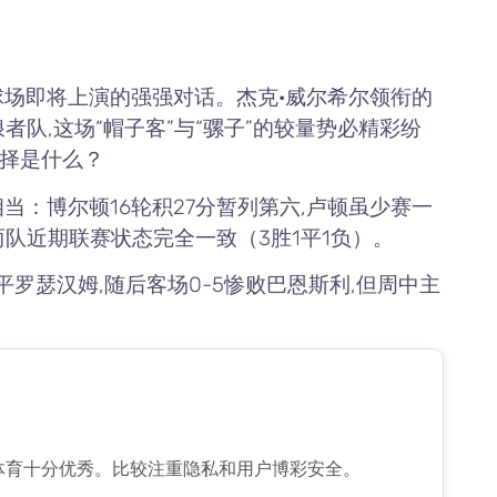
球场即将上演的强强对话。杰克·威尔希尔领衔的
队,这场“帽子客”与“骡子”的较量势必精彩纷
择是什么？
当：博尔顿16轮积27分暂列第六,卢顿虽少赛一
两队近期联赛状态完全一致（3胜1平1负）。
罗瑟汉姆,随后客场0-5惨败巴恩斯利,但周中主
德体育十分优秀。比较注重隐私和用户博彩安全。