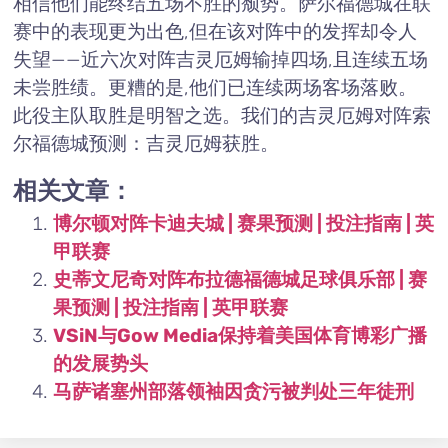
相信他们能终结五场不胜的颓势。萨尔福德城在联
赛中的表现更为出色,但在该对阵中的发挥却令人
失望——近六次对阵吉灵厄姆输掉四场,且连续五场
未尝胜绩。更糟的是,他们已连续两场客场落败。
此役主队取胜是明智之选。我们的吉灵厄姆对阵索
尔福德城预测：吉灵厄姆获胜。
相关文章：
博尔顿对阵卡迪夫城 | 赛果预测 | 投注指南 | 英
甲联赛
史蒂文尼奇对阵布拉德福德城足球俱乐部 | 赛
果预测 | 投注指南 | 英甲联赛
VSiN与Gow Media保持着美国体育博彩广播
的发展势头
马萨诸塞州部落领袖因贪污被判处三年徒刑