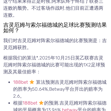
这个结果来得正是时候,阿米队终于终结了联赛三
连败的颓势。不过客场作战时,他们目前正遭遇两
连败。
吉灵厄姆与索尔福德城的足球比赛预测结果
如何？
我们对吉灵厄姆对阵索尔福德城的比赛预测是：吉
灵厄姆获胜。
根据我们的算法*,2025年10月25日英乙联赛吉灵
厄姆对阵索尔福德城的比赛可能出现的1X2足球预
测及其最佳赔率：
188bet
算法预测吉灵厄姆对阵索尔福德城
的胜率为50.64%,Betway平台开出的赔率为
2.6。
根据
188bet
的预测,吉灵厄姆对阵索尔福德
城的平局概率为13.96%,
betway
平台的赔率为