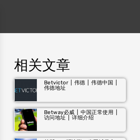
相关文章
Betvictor | 伟德 | 伟德中国 |
伟德地址
Betway必威 | 中国正常使用 |
访问地址 | 详细介绍