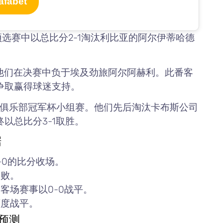
fabet
选赛中以总比分2-1淘汰利比亚的阿尔伊蒂哈德
时他们在决赛中负于埃及劲旅阿尔阿赫利。此番客
争取赢得球迷支持。
俱乐部冠军杯小组赛。他们先后淘汰卡布斯公司
以总比分3-1取胜。
据
-0的比分收场。
不败。
客场赛事以0-0战平。
两度战平。
预测