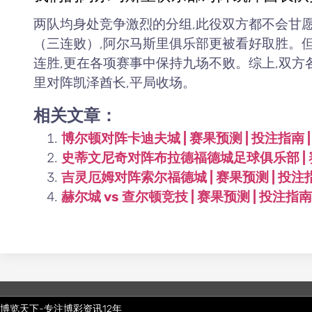
两队均身处竞争激烈的分组,此役双方都不会甘
（三连败）,阿尔马斯里俱乐部更被看好取胜。但
连胜,更在各项赛事中保持九场不败。综上,双
里对阵凯泽酋长,平局收场。
相关文章：
博尔顿对阵卡迪夫城 | 赛果预测 | 投注指南 
史蒂文尼奇对阵布拉德福德城足球俱乐部 | 赛果
吉灵厄姆对阵索尔福德城 | 赛果预测 | 投注指
赫尔城 vs 查尔顿竞技 | 赛果预测 | 投注指南
博览天下-专注博彩资讯12年