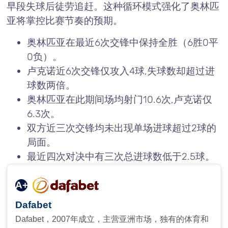
早段失球后徒劳追赶。这种循环模式强化了奥林匹
亚将掌控比赛节奏的预期。
奥林匹亚在最近6次交锋中保持全胜（6胜0平
0负）。
卢克诺近6次交锋仅攻入4球,失球数却超过进
球数两倍。
奥林匹亚在此期间场均射门10.6次,卢克诺仅
6.3次。
双方近三次交锋均未出现单场进球超过2球的
局面。
最近四次对决中有三次总进球数低于2.5球。
A+
Dafabet
Dafabet，2007年成立，主营亚洲市场，独有的体育和