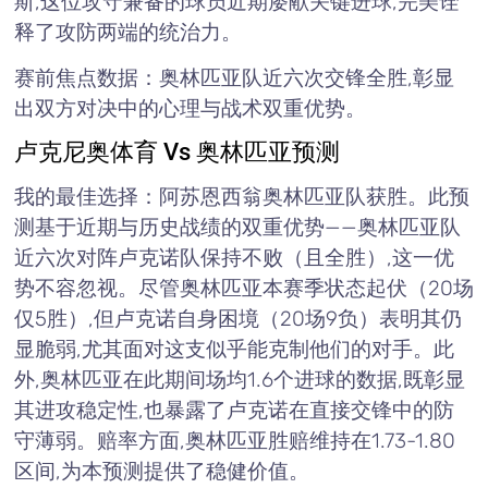
斯,这位攻守兼备的球员近期屡献关键进球,完美诠
释了攻防两端的统治力。
赛前焦点数据：奥林匹亚队近六次交锋全胜,彰显
出双方对决中的心理与战术双重优势。
卢克尼奥体育 Vs 奥林匹亚预测
我的最佳选择：阿苏恩西翁奥林匹亚队获胜。此预
测基于近期与历史战绩的双重优势——奥林匹亚队
近六次对阵卢克诺队保持不败（且全胜）,这一优
势不容忽视。尽管奥林匹亚本赛季状态起伏（20场
仅5胜）,但卢克诺自身困境（20场9负）表明其仍
显脆弱,尤其面对这支似乎能克制他们的对手。此
外,奥林匹亚在此期间场均1.6个进球的数据,既彰显
其进攻稳定性,也暴露了卢克诺在直接交锋中的防
守薄弱。赔率方面,奥林匹亚胜赔维持在1.73-1.80
区间,为本预测提供了稳健价值。