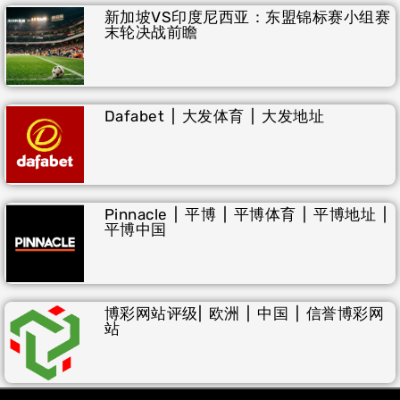
新加坡VS印度尼西亚：东盟锦标赛小组赛
末轮决战前瞻
Dafabet | 大发体育 | 大发地址
Pinnacle | 平博 | 平博体育 | 平博地址 |
平博中国
博彩网站评级| 欧洲 | 中国 | 信誉博彩网
站