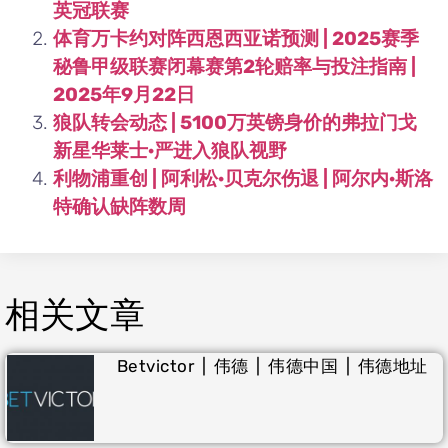
英冠联赛
体育万卡约对阵西恩西亚诺预测 | 2025赛季
秘鲁甲级联赛闭幕赛第2轮赔率与投注指南 |
2025年9月22日
狼队转会动态 | 5100万英镑身价的弗拉门戈
新星华莱士·严进入狼队视野
利物浦重创 | 阿利松·贝克尔伤退 | 阿尔内·斯洛
特确认缺阵数周
相关文章
Betvictor | 伟德 | 伟德中国 | 伟德地址