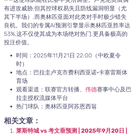
有进攻威胁,但其控球权易失且防线漏洞明显（尤
其下半场）,而奥林匹亚面对此类对手时极少错失
良机。我们的专属AI预测引擎显示奥林匹亚胜率达
53%,这不仅使其成为本场绝对热门,更具备极高的
投注价值。
时间：2025年11月21日 22:00（中欧夏令
时）
地点：巴拉圭卢克市费利西亚诺·卡塞雷斯体
育场
观看渠道：联赛官方转播、
伟德
赛事中心及巴
拉圭授权流媒体平台
热门球队：奥林匹亚阿苏恩西翁
相关文章：
莱斯特城 vs 考文垂预测 | 2025年9月20日 |