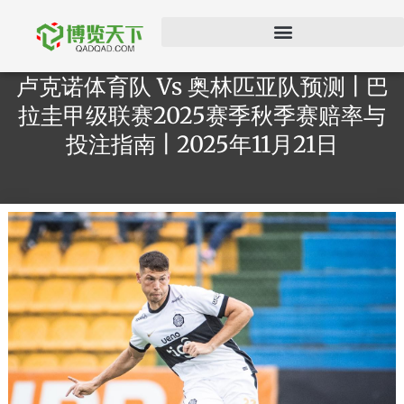
在线博彩公司
卢克诺体育队 Vs 奥林匹亚队预测 | 巴
拉圭甲级联赛2025赛季秋季赛赔率与
投注指南 | 2025年11月21日