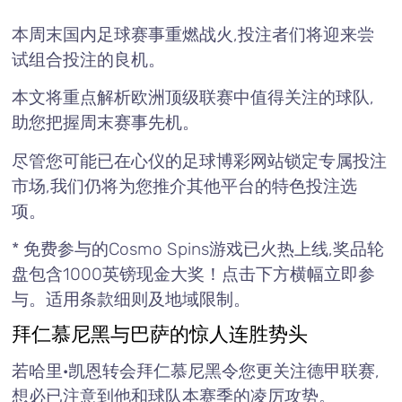
本周末国内足球赛事重燃战火,投注者们将迎来尝
试组合投注的良机。
本文将重点解析欧洲顶级联赛中值得关注的球队,
助您把握周末赛事先机。
尽管您可能已在心仪的足球博彩网站锁定专属投注
市场,我们仍将为您推介其他平台的特色投注选
项。
* 免费参与的Cosmo Spins游戏已火热上线,奖品轮
盘包含1000英镑现金大奖！点击下方横幅立即参
与。适用条款细则及地域限制。
拜仁慕尼黑与巴萨的惊人连胜势头
若哈里·凯恩转会拜仁慕尼黑令您更关注德甲联赛,
想必已注意到他和球队本赛季的凌厉攻势。