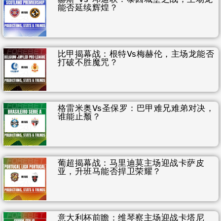
能否延续辉煌？
比甲揭幕战：根特vs梅赫伦，主场龙能否
打破不胜魔咒？
格雷米奥vs圣保罗：巴甲难兄难弟对决，
谁能止颓？
葡超揭幕战：马里迪莫主场迎战卡萨皮
亚，升班马能否捍卫荣耀？
意大利杯前瞻：维琴察主场迎战卡塔尼