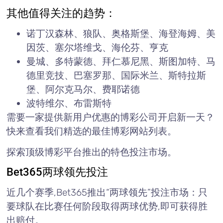
其他值得关注的趋势：
诺丁汉森林、狼队、奥格斯堡、海登海姆、美
因茨、塞尔塔维戈、海伦芬、亨克
曼城、多特蒙德、拜仁慕尼黑、斯图加特、马
德里竞技、巴塞罗那、国际米兰、斯特拉斯
堡、阿尔克马尔、费耶诺德
波特维尔、布雷斯特
需要一家提供新用户优惠的博彩公司开启新一天？
快来查看我们精选的最佳博彩网站列表。
探索顶级博彩平台推出的特色投注市场。
Bet365两球领先投注
近几个赛季,Bet365推出“两球领先”投注市场：只
要球队在比赛任何阶段取得两球优势,即可获得胜
出赔付。