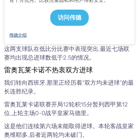
育十分优秀。比较注重隐私和用户博彩安全。
访问伟德
伟德介绍
这两支球队在低比分比赛中表现突出,最近七场联
赛均出现总进球数低于2.5的情况。
雷奥瓦莱卡诺不热衷双方进球
我们转向西班牙,那里正经历着“双方均未进球”的最
长连胜纪录。
雷奥瓦莱卡诺联赛开局12轮积15分暂列西甲第12
位,上轮主场0-0战平皇家马德里。
这是他们连续第六场未能取得进球。本轮客战皇家
奥维耶多,后者近两轮均未破门。