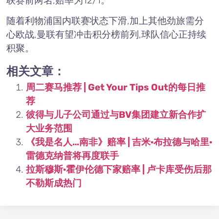
联赛前两名,赔率为12/1。
随着利物浦国内联赛状态下滑,加上其他劲旅需分
心欧战,曼联有望冲击积分榜前列,球队信心正持续
积聚。
相关文章：
周二赛马推荐 | Get Your Tips Out的每日推
荐
彼得与儿子公司通过与BV集团建立新合作扩
大业务范围
《我是名人…南非》赔率 | 吉米·布拉德与哈里·
雷德克纳普将再度联手
拉斯穆斯·霍伊伦德下家赔率 | 卢卡库受伤后那
不勒斯成热门