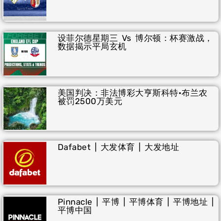
设菲尔德星期三 Vs 博尔顿：杯赛激战，
数据揭示平局玄机
美国判决：非法博彩大亨斯科特·布兰农
被罚2500万美元
Dafabet | 大发体育 | 大发地址
Pinnacle | 平博 | 平博体育 | 平博地址 |
平博中国