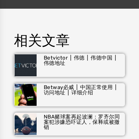
相关文章
Betvictor | 伟德 | 伟德中国 |
伟德地址
Betway必威 | 中国正常使用 |
访问地址 | 详细介绍
NBA赌球案再起波澜：罗齐尔同
案犯涉嫌恐吓证人，保释或被撤
销