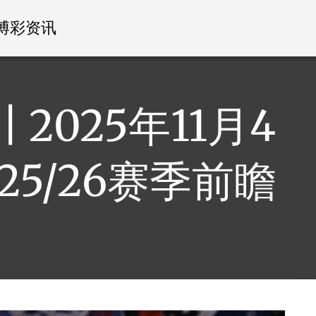
博彩资讯
 2025年11月4
25/26赛季前瞻