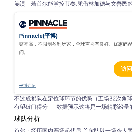
崩溃。若首尔能掌控节奏,凭借林加德与文善民
A+
Pinnacle(平博)
赔率高，不限制盈利玩家，全球声誉有良好。优惠码WE
问。
访问
平博介绍
不过成都队在定位球环节的优势（五场32次角
有望破门得分——数据预示这将是一场精彩纷呈
球队分析
首尔：经历国内赛场起伏后,首尔队以一场令人警