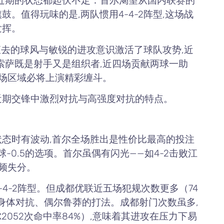
近期的状态都起伏不定：首尔渴望从国内联赛的
。值得玩味的是,两队惯用4-4-2阵型,这场战
发挥。
直去的球风与敏锐的进攻意识激活了球队攻势,近
索萨既是射手又是组织者,近四场贡献两球一助
中场区域必将上演精彩缠斗。
见近期交锋中激烈对抗与高强度对抗的特点。
状态时有波动,首尔全场胜出是性价比最高的投注
-0.5的选项。首尔虽偶有闪光——如4-2击败江
频失分。
4-2阵型。但成都优联近五场犯规次数更多（74
重身体对抗、偶尔鲁莽的打法。成都射门次数虽多,
尔2052次命中率84%）,意味着其进攻在压力下易