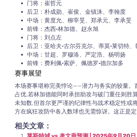
门将：崔哲元
后卫：朴成勋、崔俊、金镇洙、李翰度
中场：黄度允、柳宰旻、郑承元、李承旻
前锋：杰西·林加德、赵永旭
门将：刘点左
后卫：亚哈夫·古尔芬克尔、蒂莫·莱切特
中场：甘超、罗穆洛、严定浩、杨明扬
前锋：费利佩·索萨、佩德罗·德尔加多
赛事展望
本场赛事堪称完美悖论——潜力与务实的较量。
占优,若林加德能同时承担助攻与破门重任则胜
未知数,但首尔更严谨的纪律性与战术稳定性或
方在疯狂攻防中各入数球也无需惊讶。这正是定
相关文章：
莱斯特城 vs 考文垂预测 | 2025年9月20日