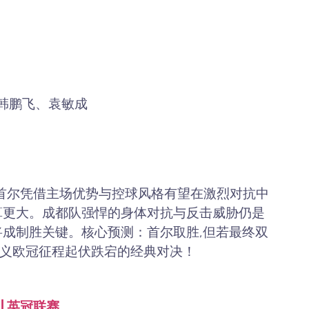
、韩鹏飞、袁敏成
首尔凭借主场优势与控球风格有望在激烈对抗中
算更大。成都队强悍的身体对抗与反击威胁仍是
将成制胜关键。核心预测：首尔取胜,但若最终双
义欧冠征程起伏跌宕的经典对决！
 | 英冠联赛