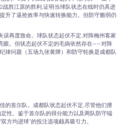
2战胜江原的胜利,证明当球队状态在线时仍具进
提升了逼抢效率与快速转换能力。但防守脆弱仍
守失误再度致命。球队状态起伏不定,对阵梅州客家
为亮眼。但状态起伏不定的毛病依然存在——对阵
。纪律问题（五场九张黄牌）和防守轮换是成都队
。
佳的首尔队。成都队状态起伏不定,尽管他们擅
稳定性。鉴于首尔队的得分能力以及两队防守端
球/双方均进球”的投注选项颇具吸引力。