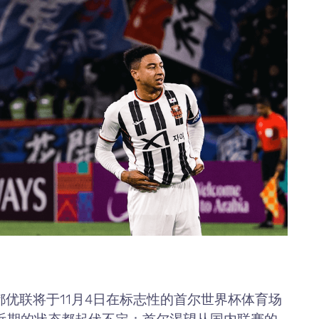
都优联将于11月4日在标志性的首尔世界杯体育场