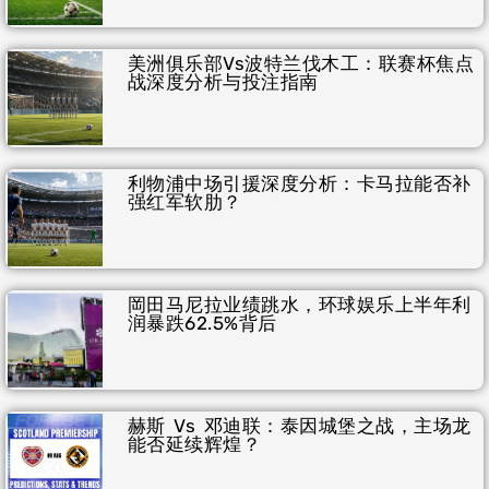
美洲俱乐部vs波特兰伐木工：联赛杯焦点
战深度分析与投注指南
利物浦中场引援深度分析：卡马拉能否补
强红军软肋？
岡田马尼拉业绩跳水，环球娱乐上半年利
润暴跌62.5%背后
赫斯 Vs 邓迪联：泰因城堡之战，主场龙
能否延续辉煌？