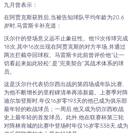
九月曾表示：
在阿贾克斯获胜后,当被告知球队平均年龄为20.6
岁时,马雷斯卡补充道：
沃尔什的登场意义远不止象征性。他19次传球完成
18次,其中16次出现在阿贾克斯的对方半场,并通过
两次拦截夺回球权。马雷斯卡此前曾评价他“让一
切看起来如此轻松”,是“完美契合”其战术体系的球
员。
这是沃尔什代表切尔西出战的第四场成年队比赛,
为他不断增长的里程碑清单再添新篇。上赛季对阵
迪尔加登斯时,年仅16岁零193天的他已成为俱乐部
最年轻的欧战球员；一周后,他又成为切尔西欧战
史上最年轻的首发球员。此外,他在联赛杯第三轮
对阵林肯城的比赛中登场时年仅16岁零338天,成为