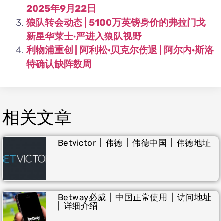
2025年9月22日
狼队转会动态 | 5100万英镑身价的弗拉门戈
新星华莱士·严进入狼队视野
利物浦重创 | 阿利松·贝克尔伤退 | 阿尔内·斯洛
特确认缺阵数周
相关文章
Betvictor | 伟德 | 伟德中国 | 伟德地址
Betway必威 | 中国正常使用 | 访问地址
| 详细介绍