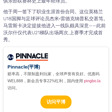
俱乐部联赛杯史上最年轻球员。
他于周一签下了职业生涯首份合同。这位英格兰
U18国脚与足球评论员杰米·雷德克纳普私交甚笃。
马雷斯卡决定提拔他进入一线队颇具深意——此前
沃尔什仅代表U21梯队出场两次,上赛季才完成首
秀。
A+
Pinnacle(平博)
赔率高，不限制盈利玩家，全球声誉有良好。优惠码
WEL888，新会员专享22%红利，国内使用
pingbo.la
访问。
访问平博