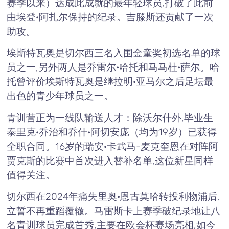
赛季以来）达成此成就的最年轻球员,打破了此前
由埃登·阿扎尔保持的纪录。吉滕斯还贡献了一次
助攻。
埃斯特瓦奥是切尔西三名入围金童奖初选名单的球
员之一,另外两人是乔雷尔·哈托和马马杜·萨尔。哈
托曾评价埃斯特瓦奥是继拉明·亚马尔之后足坛最
出色的青少年球员之一。
青训营正为一线队输送人才：除沃尔什外,毕业生
泰里克·乔治和乔什·阿切安庞（均为19岁）已获得
全职合同。16岁的瑞安·卡武马-麦克奎恩在对阵阿
贾克斯的比赛中首次进入替补名单,这位新星同样
值得关注。
切尔西在2024年痛失里奥·恩古莫哈转投利物浦后,
立誓不再重蹈覆辙。马雷斯卡上赛季破纪录地让八
名青训球员完成首秀,主要在欧会杯赛场亮相,如今