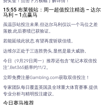
费奖金！点击下方横幅了解详情！
15:55 布莱顿站：周一超值投注精选 – 达尔
马利 – 1点赢马
虽温莎站投注未果,但达尔马利仅以一个马位之差
落败,此后赛绩已获验证。
若能延续此状态,有望再度斩获佳绩。
达维尔正处于三连胜势头,显然是最大威胁。
今日（9月29日周一）推荐还包含“笔记本双倍投
注”,Bet365赔率约11/2。
立即免费注册Gambling.com获取双倍投注！
专家团队每日覆盖英国及全球重大体育赛事,提供
专业分析与精明投注建议。
今日赛马推荐