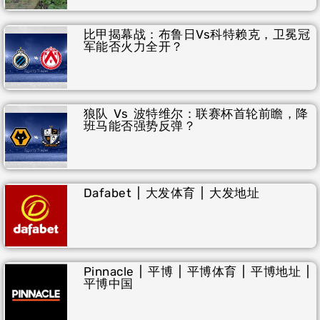
比甲揭幕战：布鲁日vs科特赖克，卫冕冠
军能否火力全开？
狼队 Vs 波特维尔：联赛杯首轮前瞻，降
班马能否强势反弹？
Dafabet | 大发体育 | 大发地址
Pinnacle | 平博 | 平博体育 | 平博地址 |
平博中国