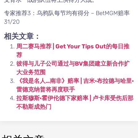
专家推荐3：乌鸦队每节均有得分 – BetMGM赔率
31/20
相关文章：
周二赛马推荐 | Get Your Tips Out的每日推
荐
彼得与儿子公司通过与BV集团建立新合作扩
大业务范围
《我是名人…南非》赔率 | 吉米·布拉德与哈里·
雷德克纳普将再度联手
拉斯穆斯·霍伊伦德下家赔率 | 卢卡库受伤后那
不勒斯成热门