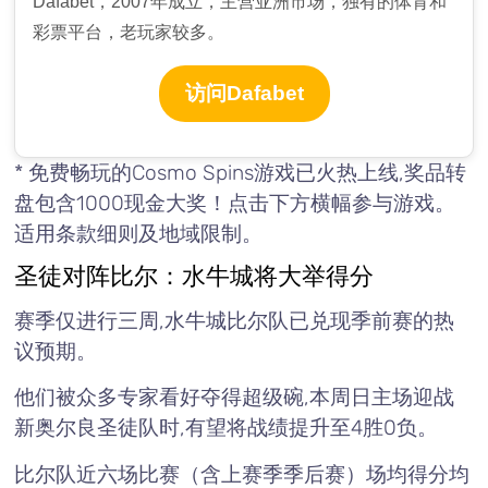
Dafabet，2007年成立，主营亚洲市场，独有的体育和
彩票平台，老玩家较多。
访问Dafabet
* 免费畅玩的Cosmo Spins游戏已火热上线,奖品转
盘包含1000现金大奖！点击下方横幅参与游戏。
适用条款细则及地域限制。
圣徒对阵比尔：水牛城将大举得分
赛季仅进行三周,水牛城比尔队已兑现季前赛的热
议预期。
他们被众多专家看好夺得超级碗,本周日主场迎战
新奥尔良圣徒队时,有望将战绩提升至4胜0负。
比尔队近六场比赛（含上赛季季后赛）场均得分均