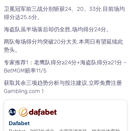
卫冕冠军前三战分别斩获24、20、33分,目前场均
得分达25.6分。
海盗队虽半场落后却仍全胜,场均得分24分。
两队每场得分均突破20分大关,本周日有望延续此
势头。
专家推荐1：老鹰队得分≥24分+海盗队得分≥21分 –
BetMGM赔率11/5
获取其余三项趋势分析与投注建议,立即免费注册
Gambling.com！
A+
Dafabet