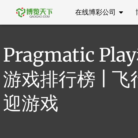
在线博彩公司
Pragmatic Pl
游戏排行榜 | 
迎游戏