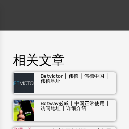
相关文章
Betvictor | 伟德 | 伟德中国 |
伟德地址
Betway必威 | 中国正常使用 |
访问地址 | 详细介绍