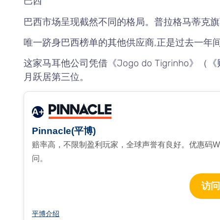
巴西
巴西市场呈现截然不同的格局。普拉格马蒂克旗
唯一跻身巴西榜单的其他供应商,正是过去一年间席
这家马耳他公司凭借《Jogo do Tigrinh
月跃居第三位。
A+
Pinnacle(平博)
赔率高，不限制盈利玩家，全球声誉有良好。优惠码WE
问。
访问
平博介绍