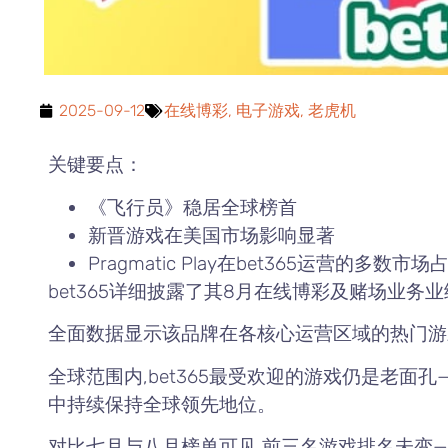
2025-09-12
在线博彩
,
电子游戏
,
老虎机
关键要点：
《飞行员》稳居全球榜首
新晋游戏在美国市场影响显著
Pragmatic Play在bet365运营的多数
bet365详细披露了其8月在线博彩及赌场业务业
全面数据显示该品牌在各核心运营区域的热门游
全球范围内,bet365最受欢迎的游戏仍是老面
中持续保持全球领先地位。
对比七月与八月榜单可见,前三名游戏排名未变——该组