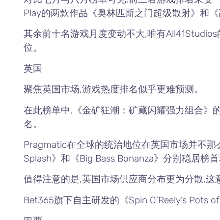
Play的两款作品《奥林匹斯之门超级散射》和
其余前十名游戏月度变动不大,唯有All41Stud
位。
英国
聚焦英国市场,游戏热度排名似乎更难预测。
在此榜单中,《金矿狂潮：矿藏闪耀强力组合》的
名。
Pragmatic在全球的统治地位在英国市场并不那
Splash》和《Big Bass Bonanza》分别稳居
值得注意的是,英国市场供应商分布更为分散,
Bet365旗下自主研发的《Spin O’Reely’s P