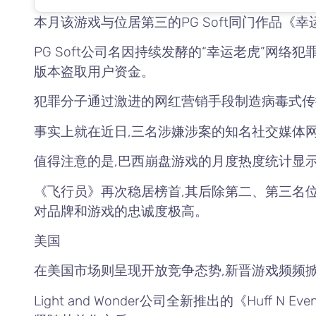
本月该游戏与位居第三的PG Soft同门作品《
PG Soft公司名因持续发酵的“幸运老虎”网
版本盗取用户资金。
犯罪分子通过激进的网红营销手段制造病毒式传
事实上就在近日,三名涉嫌涉案的知名社交媒体
值得注意的是,巴西崩盘游戏的月度热度统计显示
《飞行员》再次稳居榜首,其后除第二、第三名位
对品牌和游戏的忠诚度极高。
美国
在美国市场则呈现开放竞争态势,新晋游戏频频掀
Light and Wonder公司全新推出的《Huff N 