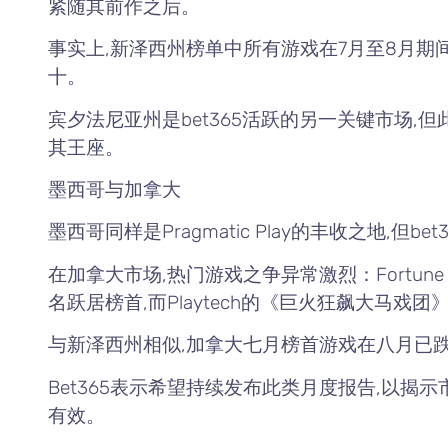
紧随其前作之后。
事实上,新泽西州榜单中所有游戏在7月至8月期
十。
宾夕法尼亚州是bet365活跃的另一关键市场,
其王座。
墨西哥与加拿大
墨西哥同样是Pragmatic Play的丰收之地,
在加拿大市场,热门游戏之争异常激烈：Fortune
名跃居榜首,而Playtech的《巨火狂飙大马戏
与新泽西州相似,加拿大七月榜首游戏在八月已
Bet365表示希望持续发布此类月度报告,以
有效。