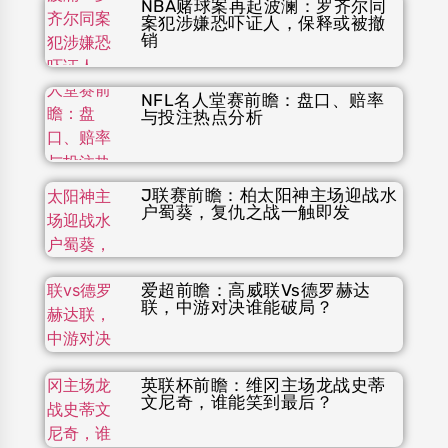
NBA赌球案再起波澜：罗齐尔同
案犯涉嫌恐吓证人，保释或被撤
销
NFL名人堂赛前瞻：盘口、赔率
与投注热点分析
J联赛前瞻：柏太阳神主场迎战水
户蜀葵，复仇之战一触即发
爱超前瞻：高威联vs德罗赫达
联，中游对决谁能破局？
英联杯前瞻：维冈主场龙战史蒂
文尼奇，谁能笑到最后？