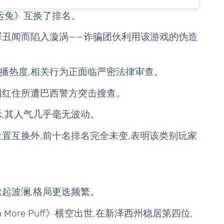
幸运兔》互换了排名。
络犯罪丑闻而陷入漩涡——诈骗团伙利用该游戏的伪造
播热度,相关行为正面临严密法律审查。
网红住所遭巴西警方突击搜查。
,其人气几乎毫无波动。
置互换外,前十名排名完全未变,表明该类别玩家
起波澜,格局更迭频繁。
Even More Puff》横空出世,在新泽西州稳居第四位,