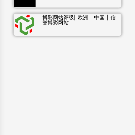
博彩网站评级| 欧洲 | 中国 | 信
誉博彩网站