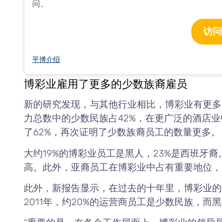
问。
访问
平博介绍
博彩业雇用了更多的少数族裔雇员
新的研究发现，与其他行业相比，博彩业有更多
力总数中的少数民族占42%，在更广泛的酒店业
了62%，再次证明了少数族裔员工的数量更多。
大约19%的博彩业员工是黑人，23%是西班牙
高。此外，亚裔员工在博彩业中占有重要地位，
此外，新报告显示，在过去的十年里，博彩业的
2011年，约20%的运营商员工是少数民族，而