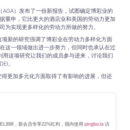
（AGA）发布了一份新报告，试图确定博彩业的
据重申，它比更大的酒店业和美国的劳动力更加
司为实现更多样化的劳动力所做的努力。
，这项新的研究强调了博彩业在劳动力多样化方面
在这一领域做出进一步努力，但同时也承认在过
将利用这项研究让我们的成员参与进来，讨论我们
EI。
变得更加多元化方面取得了有影响的进展，但还
L888，新会员专享22%红利，国内使用
pingbo.la
访