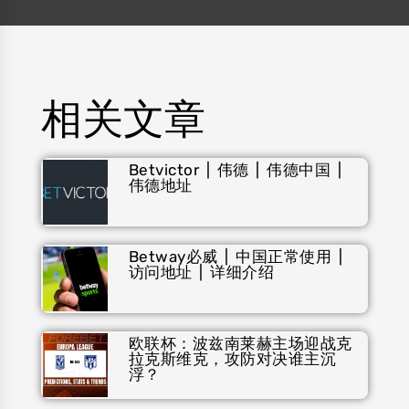
相关文章
Betvictor | 伟德 | 伟德中国 |
伟德地址
Betway必威 | 中国正常使用 |
访问地址 | 详细介绍
欧联杯：波兹南莱赫主场迎战克
拉克斯维克，攻防对决谁主沉
浮？