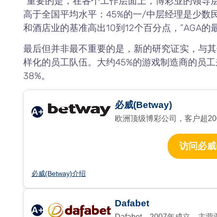
“重要的是，在各个工作层面上，博彩业的领导
高于全国平均水平：45%的一/中层经理是少数
和酒店业的基准高出10到12个百分点，”AGA
最后但并非最不重要的是，新的研究证实，与其
样化的员工队伍。大约45%的游戏制造商的员
38%。
必威(Betway)
A+
欧洲顶级博彩公司，客户超2
访问必威(B
必威(Betway)介绍
Dafabet
A+
Dafabet，2007年成立