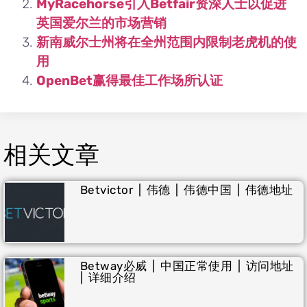
MyRacehorse引入Betfair资深人士以促进
英国爱尔兰的市场营销
新南威尔士州将在全州范围内限制老虎机的使
用
OpenBet赢得最佳工作场所认证
相关文章
Betvictor | 伟德 | 伟德中国 | 伟德地址
Betway必威 | 中国正常使用 | 访问地址
| 详细介绍