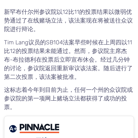
新罕布什尔州参议院以12比11的投票结果以微弱优
势通过了在线赌场立法，该法案现在将被送往众议
院进行辩论。
Tim Lang议员的SB104法案早些时候在上周四以11
比12的投票结果未能通过。然而，参议院主席杰
布-布拉德利在投票后立即宣布休会。经过几分钟
的讨论，参议院返回重新审议该法案。随后进行了
第二次投票，该法案被批准。
这标志着今年到目前为止，任何一个州的众议院或
参议院的第一项网上赌场立法都获得了成功的投
票。
A+