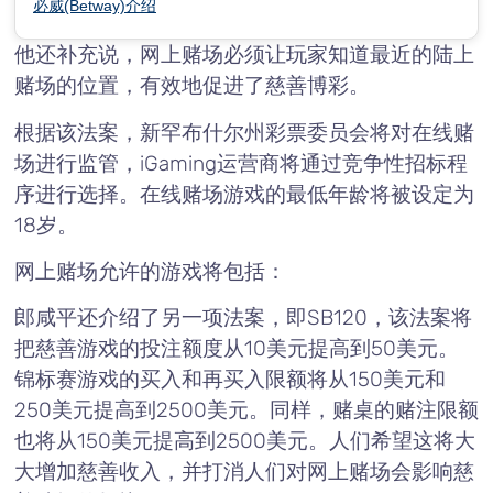
必威(Betway)介绍
他还补充说，网上赌场必须让玩家知道最近的陆上
赌场的位置，有效地促进了慈善博彩。
根据该法案，新罕布什尔州彩票委员会将对在线赌
场进行监管，iGaming运营商将通过竞争性招标程
序进行选择。在线赌场游戏的最低年龄将被设定为
18岁。
网上赌场允许的游戏将包括：
郎咸平还介绍了另一项法案，即SB120，该法案将
把慈善游戏的投注额度从10美元提高到50美元。
锦标赛游戏的买入和再买入限额将从150美元和
250美元提高到2500美元。同样，赌桌的赌注限额
也将从150美元提高到2500美元。人们希望这将大
大增加慈善收入，并打消人们对网上赌场会影响慈