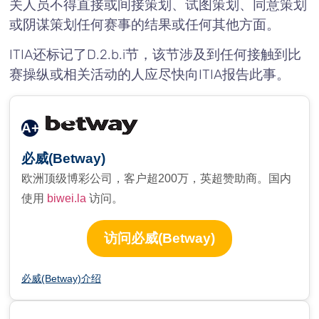
关人员不得直接或间接策划、试图策划、同意策划
或阴谋策划任何赛事的结果或任何其他方面。
ITIA还标记了D.2.b.i节，该节涉及到任何接触到比
赛操纵或相关活动的人应尽快向ITIA报告此事。
A+
必威(Betway)
欧洲顶级博彩公司，客户超200万，英超赞助商。国内
使用
biwei.la
访问。
访问必威(Betway)
必威(Betway)介绍