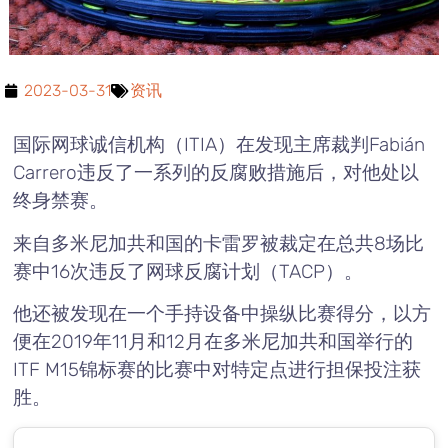
2023-03-31
资讯
国际网球诚信机构（ITIA）在发现主席裁判Fabián
Carrero违反了一系列的反腐败措施后，对他处以
终身禁赛。
来自多米尼加共和国的卡雷罗被裁定在总共8场比
赛中16次违反了网球反腐计划（TACP）。
他还被发现在一个手持设备中操纵比赛得分，以方
便在2019年11月和12月在多米尼加共和国举行的
ITF M15锦标赛的比赛中对特定点进行担保投注获
胜。