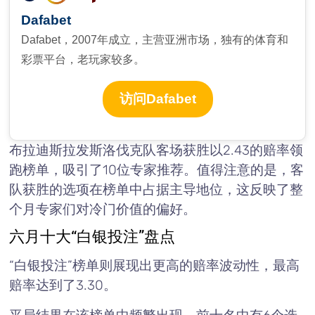
Dafabet
Dafabet，2007年成立，主营亚洲市场，独有的体育和
彩票平台，老玩家较多。
访问Dafabet
布拉迪斯拉发斯洛伐克队客场获胜以2.43的赔率领
跑榜单，吸引了10位专家推荐。值得注意的是，客
队获胜的选项在榜单中占据主导地位，这反映了整
个月专家们对冷门价值的偏好。
六月十大“白银投注”盘点
“白银投注”榜单则展现出更高的赔率波动性，最高
赔率达到了3.30。