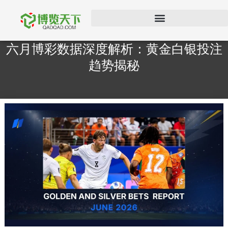
在线博彩公司
六月博彩数据深度解析：黄金白银投注
趋势揭秘