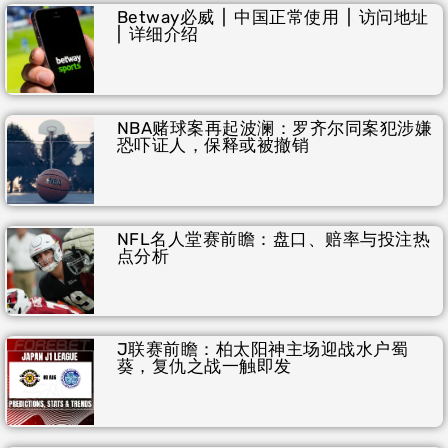
Betway必威 | 中国正常使用 | 访问地址
| 详细介绍
NBA赌球案再起波澜：罗齐尔同案犯涉嫌
恐吓证人，保释或被撤销
NFL名人堂赛前瞻：盘口、赔率与投注热
点分析
J联赛前瞻：柏太阳神主场迎战水户蜀
葵，复仇之战一触即发