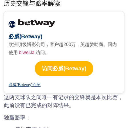
历史交锋与赔率解读
A+
必威(Betway)
欧洲顶级博彩公司，客户超200万，英超赞助商。国内
使用
biwei.la
访问。
访问必威(Betway)
必威(Betway)介绍
这两支球队之间唯一有记录的交锋就是本次比赛，
此前没有已完成的对阵结果。
独赢赔率：