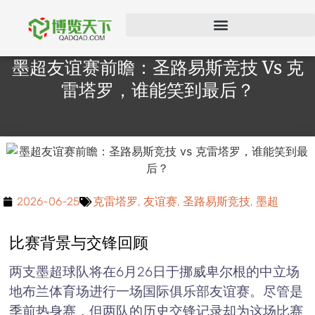
在线博彩公司
墨超友谊赛前瞻：圣路易斯竞技 Vs 克
雷塔罗，谁能笑到最后？
2026-06-25
克雷塔罗
,
友谊赛
,
圣路易斯竞技
,
墨超
比赛背景与交锋回顾
两支墨超球队将在6月26日于挪威卑尔根的中立场
地布兰体育场进行一场国际俱乐部友谊赛。尽管是
季前热身赛，但两队的历史交锋记录却为这场比赛