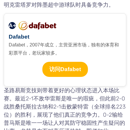
明克雷塔罗对阵墨超中游球队时具备竞争力。
A+
Dafabet
Dafabet，2007年成立，主营亚洲市场，独有的体育和
彩票平台，老玩家较多。
访问Dafabet
圣路易斯竞技则带着更好的心理状态进入本场比
赛。最近2-1不敌华雷斯是唯一的瑕疵，但此前2-0
战胜桑托斯拉古纳和2-1击败蒙特雷（全球排名223
位）的胜利，展现了他们真正的竞争力。0-2输给
普马斯是唯一一场让人对其防守稳固性产生疑问的