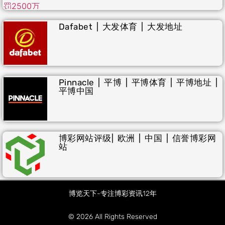
Dafabet | 大发体育 | 大发地址
Pinnacle | 平博 | 平博体育 | 平博地址 |
平博中国
博彩网站评级| 欧洲 | 中国 | 信誉博彩网
站
博览天下-专注博彩资讯12年
© 2026 All Rights Reserved