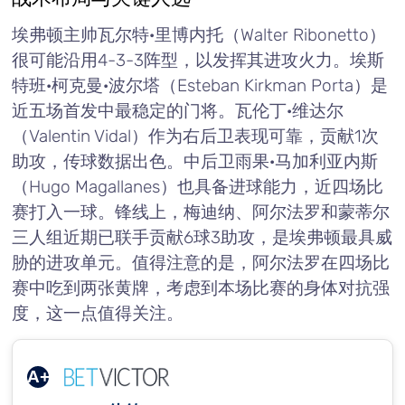
埃弗顿主帅瓦尔特·里博内托（Walter Ribonetto）
很可能沿用4-3-3阵型，以发挥其进攻火力。埃斯
特班·柯克曼·波尔塔（Esteban Kirkman Porta）是
近五场首发中最稳定的门将。瓦伦丁·维达尔
（Valentin Vidal）作为右后卫表现可靠，贡献1次
助攻，传球数据出色。中后卫雨果·马加利亚内斯
（Hugo Magallanes）也具备进球能力，近四场比
赛打入一球。锋线上，梅迪纳、阿尔法罗和蒙蒂尔
三人组近期已联手贡献6球3助攻，是埃弗顿最具威
胁的进攻单元。值得注意的是，阿尔法罗在四场比
赛中吃到两张黄牌，考虑到本场比赛的身体对抗强
度，这一点值得关注。
A+