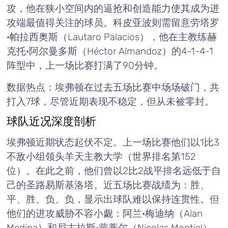
攻，他在狭小空间内的逼抢和创造能力使其成为进
攻端最值得关注的球员。科皮亚波则需留意劳塔罗
·帕拉西奥斯（Lautaro Palacios），他在主教练赫
克托·阿尔曼多斯（Héctor Almandoz）的4-1-4-1
阵型中，上一场比赛打满了90分钟。
数据热点：埃弗顿在过去五场比赛中场场破门，共
打入7球，尽管近期表现不稳定，但从未被零封。
球队近况深度剖析
埃弗顿近期状态起伏不定。上一场比赛他们以1比3
不敌小组领头羊天主教大学（世界排名第152
位）。在此之前，他们曾以2比2战平排名远低于自
己的圣路易斯基洛塔。近五场比赛战绩为：胜、
平、胜、负、负，显示出球队难以保持连贯性。但
他们的进攻威胁不容小觑：阿兰·梅迪纳（Alan
Medina）和尼古拉斯·蒙蒂尔（Nicolas Montiel）