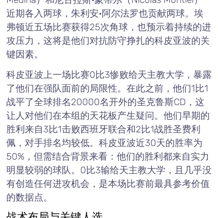
近期各入两球，朱利安·阿尔法罗也贡献两球。埃
弗顿近五场比赛获得25次角球，也预示着持续的进
攻压力，这将是他们对抗防守挣扎的科皮亚波的关
键因素。
科皮亚波上一场比赛0比3惨败给天主教大学，暴露
了他们在强队面前的局限性。在此之前，他们1比1
战平了全球排名20000名开外的圣克鲁斯CD，这
让人对他们在本组的天花板产生疑问。他们早期的
胜利来自3比1击败西班牙联合和2比1战胜圣费利
佩，对手排名均较低。科皮亚波近30天的胜率为
50%，但需结合背景来看：他们的胜利都来自实力
明显较弱的球队。0比3输给天主教大学，且几乎没
有创造任何进攻机会，是本场比赛前最具参考价值
的数据点。
战术布局与关键人选